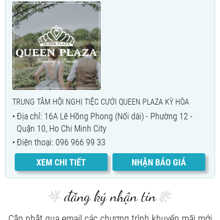
TRUNG TÂM HỘI NGHỊ TIỆC CƯỚI QUEEN PLAZA KỲ HÒA
Địa chỉ: 16A Lê Hồng Phong (Nối dài) - Phường 12 -
Quận 10, Ho Chi Minh City
Điện thoại: 096 966 99 33
XEM CHI TIẾT
NHẬN BÁO GIÁ
đăng ký nhận tin
Cập nhật qua email các chương trình khuyến mãi mới