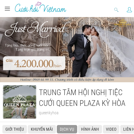
TRUNG TÂM HỘI NGHỊ TIỆC
CƯỚI QUEEN PLAZA KỲ HÒA
queenkyhoa
GIỚI THIỆU
KHUYẾN MÃI
DỊCH VỤ
HÌNH ẢNH
VIDEO
LIÊN 