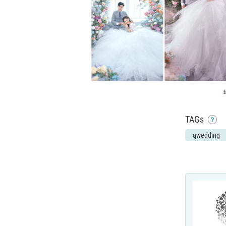
TAGs
qwedding