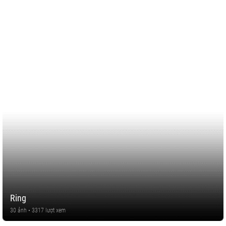
Ring
30 ảnh • 3317 lượt xem