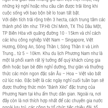
những kỳ nghỉ hoặc nhu cầu cần được trãi lòng khi
cuộc sống với bao bộn bề lo toan tất bật.
Với diện tích trãi rộng trên 3 hecta, cách trung tâm các
thành phố lớn như: TP.Hồ Chí Minh, TX Thủ Dầu Một,
TP Biên Hòa với quãng đường 10 - 15km và chỉ cách
các khu công nghiệp Việt Nam – Singapore, Việt
Hương, Đồng An, Sóng Thần I, Sóng Thần II và Linh
Trung… từ 5 – 10km. Khu du lịch Phương Nam như là
một lá phổi xanh rất lý tưởng để quý khách cùng gia
đình hoặc bạn bè đến nghỉ dưỡng, thư giãn và thưởng
thức các món ngon đặc sản Âu – Hoa – Việt vào bất
cứ lúc nào. Đặc biệt là các ngày nghỉ cuối tuần bạn sẽ
được thưởng thức món “Bánh Xèo” đặc trưng của
Phương Nam tại khu ẩm thực dân gian. Ngoài ra, nơi
đây còn là nơi thích hợp nhất để các chuyên gia nước
ngoài lưu trú, các công ty tổ chức tiệc chiêu đãi, tổ