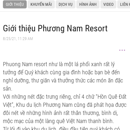
GIỚI THIỆU
KHUYẾN MÃI
DỊCH VỤ
HÌNH ẢNH
VIDEO
LIÊN 
Giới thiệu Phương Nam Resort
8/25/21, 11:29 AM
Phuong Nam resort như là một lá phổi xanh rất lý
tưởng để Quý khách cùng gia đình hoặc bạn bè đến
nghỉ dưỡng, thư giãn và thưởng thức các món ăn đặc
sản.
Với những nét đặc trưng riêng, chỉ 4 chữ “Hồn Quê Đất
Việt”, Khu du lịch Phương Nam cũng đã phát họa được
đôi nét về những hình ảnh rất thân thương, bình dị,
mộc mạc của một làng quê Việt Nam thanh bình.
Từ lối đi vào khu du lịch, điều đầu tiên quý khách có