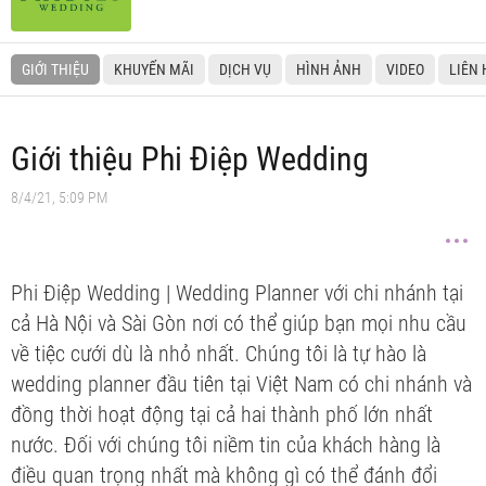
GIỚI THIỆU
KHUYẾN MÃI
DỊCH VỤ
HÌNH ẢNH
VIDEO
LIÊN 
Giới thiệu Phi Điệp Wedding
8/4/21, 5:09 PM
Phi Điệp Wedding | Wedding Planner với chi nhánh tại
cả Hà Nội và Sài Gòn nơi có thể giúp bạn mọi nhu cầu
về tiệc cưới dù là nhỏ nhất. Chúng tôi là tự hào là
wedding planner đầu tiên tại Việt Nam có chi nhánh và
đồng thời hoạt động tại cả hai thành phố lớn nhất
nước. Đối với chúng tôi niềm tin của khách hàng là
điều quan trọng nhất mà không gì có thể đánh đổi