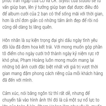
phúc tràn ngập của CD và CR. Stylist của studio sẽ tư
vấn giúp bạn, lên ý tưởng giúp bạn đạt được điều đó
để album cưới của 2 bạn có thể sống mãi với thời gian,
hơn là chỉ đơn giản có những tấm ảnh đẹp để rồi nó
cũng dễ dàng bị lãng quên.
Hôn nhân là sự kiện trọng đại ghi dấu ngày tình yêu
đôi lứa đã đơm hoa kết trái. Với mong muốn góp phần
tô điểm cho ngày cưới trở thành ngày kỷ niệm rực rỡ
khó phai, Phạm Hoàng luôn mong muốn mang lại
những bộ ảnh cưới đặc biệt nhất với giá trị vượt thời
gian mang đậm phong cách riêng của mỗi khách hàng
đã đến với mình.
Cảm xúc, nói bằng ngôn từ thì rất dễ, nhưng để
chuyển tải vào hình ảnh thì đó là cả một sự nổ lực to