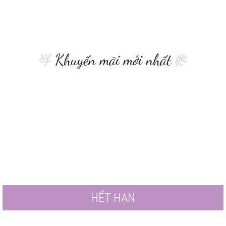
Khuyến mãi mới nhất
HẾT HẠN