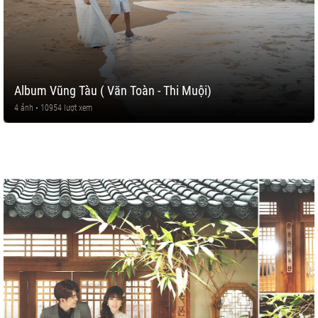
Album Vũng Tàu ( Văn Toàn - Thi Muội)
4 ảnh • 10954 lượt xem