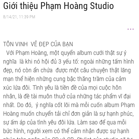
Giới thiệu Phạm Hoàng Studio
8/14/21, 11:39 PM
TÔN VINH VẺ ĐẸP CỦA BẠN
Với Phạm Hoàng, một quyển album cưới thật sự ý
nghĩa là khi nó hội đủ 3 yếu tố: ngoài những tấm hình
đẹp, nó còn ẩn chứa được một câu chuyện thật lãng
mạn thể hiện những cung bậc thăng trầm của cảm
xúc lứa đôi. Tình yêu là tiền đề của mọi cuộc hôn
nhân, là đề tài muôn thuở của những tác phẩm vĩ đại
nhất. Do đó, ý nghĩa cốt lõi mà mỗi cuốn album Phạm
Hoàng muốn chuyển tải chỉ đơn giản là sự hạnh phúc,
sự ấm áp của tình yêu đôi lứa. Làm sao để qua mỗi
bức hình, người xem có thể cảm nhận được sự hạnh