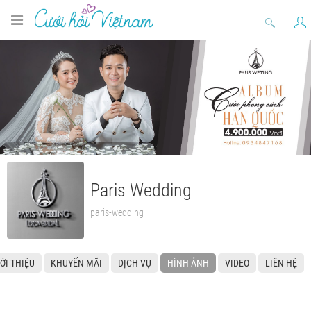
Paris Wedding
paris-wedding
IỚI THIỆU
KHUYẾN MÃI
DỊCH VỤ
HÌNH ẢNH
VIDEO
LIÊN HỆ