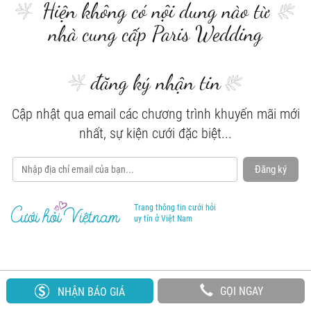
Hiện không có nội dung nào từ
nhà cung cấp Paris Wedding
đăng ký nhận tin
Cập nhật qua email các chương trình khuyến mãi mới
nhất, sự kiện cưới đặc biệt...
Đăng ký
Trang thông tin cưới hỏi
uy tín ở Việt Nam
GỌI NGAY
NHẬN BÁO GIÁ