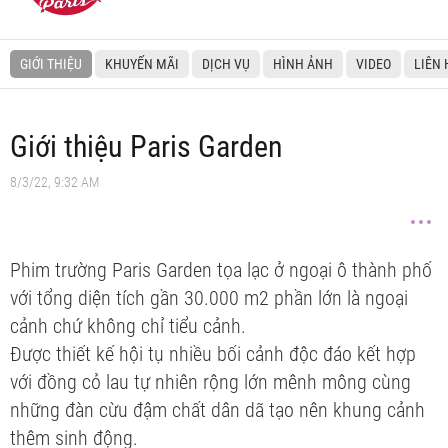
GIỚI THIỆU
KHUYẾN MÃI
DỊCH VỤ
HÌNH ẢNH
VIDEO
LIÊN 
Giới thiệu Paris Garden
8/3/22, 9:32 AM
Phim trường Paris Garden tọa lạc ở ngoại ô thành phố
với tổng diện tích gần 30.000 m2 phần lớn là ngoại
cảnh chứ không chỉ tiểu cảnh.
Được thiết kế hội tụ nhiều bối cảnh độc đáo kết hợp
với đồng cỏ lau tự nhiên rộng lớn mênh mông cùng
những đàn cừu đậm chất dân dã tạo nên khung cảnh
thêm sinh động.