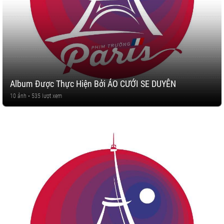
Album Được Thực Hiện Bởi ÁO CƯỚI SE DUYÊN
10 ảnh • 535 lượt xem