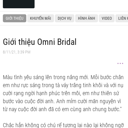
GIỚI THIỆU
KHUYẾN MÃI
DỊCH VỤ
HÌNH ẢNH
VIDEO
LIÊN 
Giới thiệu Omni Bridal
8/11/21, 3:39 PM
Màu tình yêu sáng lên trong nắng mới. Mỗi bước chân
em như rực sáng trong tà váy trắng tinh khôi và với nụ
cười rạng ngời hạnh phúc trên môi, em như thiên sứ
bước vào cuộc đời anh. Anh mỉm cười mãn nguyện vì
từ nay cuộc đời anh đã có em cùng anh chung bước."
Chắc hẳn không có chú rể tương lai nào lại không ngỡ