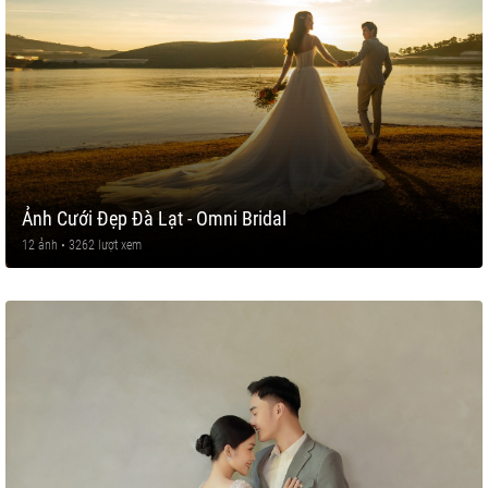
Ảnh Cưới Đẹp Đà Lạt - Omni Bridal
12 ảnh • 3262 lượt xem