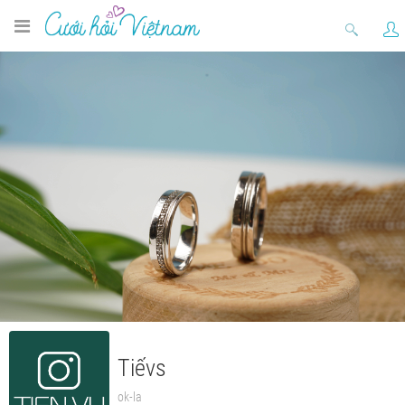
Tiếvs
ok-la