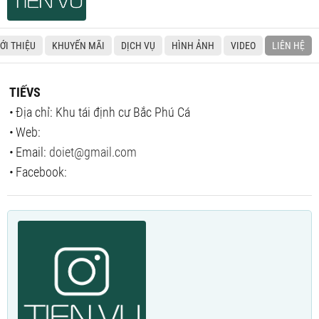
IỚI THIỆU
KHUYẾN MÃI
DỊCH VỤ
HÌNH ẢNH
VIDEO
LIÊN HỆ
TIẾVS
Địa chỉ: Khu tái định cư Bắc Phú Cá
Web:
Email:
doiet@gmail.com
Facebook: