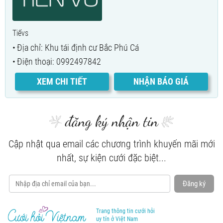
Tiếvs
Địa chỉ: Khu tái định cư Bắc Phú Cá
Điện thoại: 0992497842
XEM CHI TIẾT
NHẬN BÁO GIÁ
đăng ký nhận tin
Cập nhật qua email các chương trình khuyến mãi mới
nhất, sự kiện cưới đặc biệt...
Đăng ký
Trang thông tin cưới hỏi
uy tín ở Việt Nam