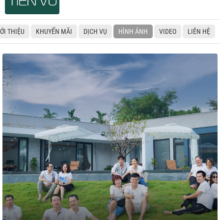
IỚI THIỆU
KHUYẾN MÃI
DỊCH VỤ
HÌNH ẢNH
VIDEO
LIÊN HỆ