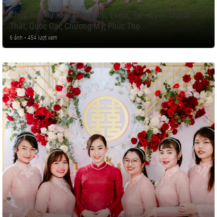
Chụp Ảnh Sự Kiện , Họp Lớp, Event, Tại Huyện Thạch
Thất, Quốc Oai, Chương Mỹ, Phúc Thọ
6 ảnh • 454 lượt xem