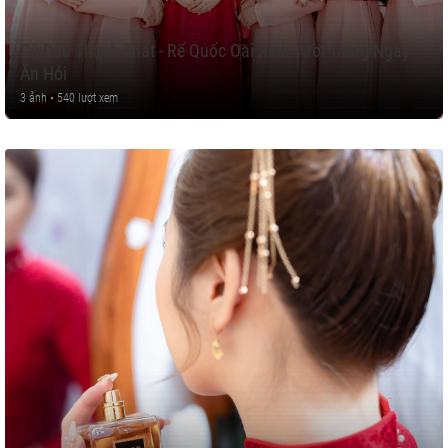
Cô Dâu Thạch Thất - Rể Quốc Oai Xinh Tươi Trong Ngày
Ăn Hỏi
3 ảnh • 540 lượt xem