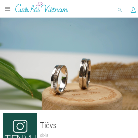
Tiếvs
ok-la