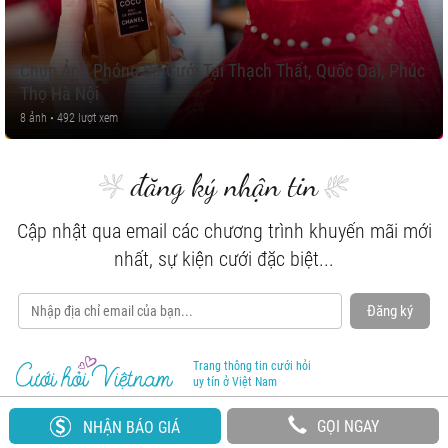
Chụp Ảnh Phóng Sự Cưới Tại Thạch Thất, Quốc Oai, Phúc
Thọ Hà Nội
8 ảnh • 492 lượt xem
đăng ký nhận tin
Cập nhật qua email các chương trình khuyến mãi mới
nhất, sự kiện cưới đặc biệt...
Đăng ký
Trang thông tin cưới hỏi
uy tín ở Việt Nam
GỌI NGAY
NHẬN BÁO GIÁ