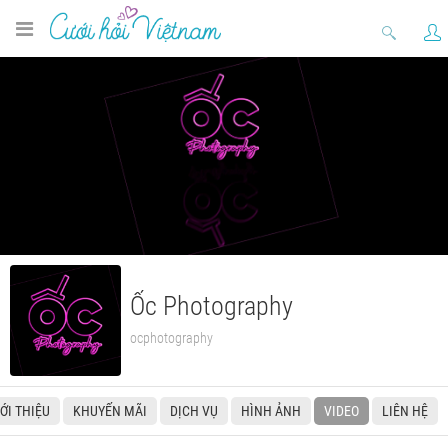
Ốc Photography
ocphotography
IỚI THIỆU
KHUYẾN MÃI
DỊCH VỤ
HÌNH ẢNH
VIDEO
LIÊN HỆ