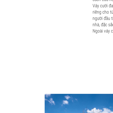
Váy cưới đa
riêng cho t
người đầu t
nhà, đặc s
Ngoài váy c