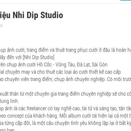
hiệu Nhi Dip Studio
AM
ụp ảnh cưới, trang điểm và thuê trang phục cưới ở đâu là hoàn h
ãy đến với [Nhi Dip Studio]
ên chụp ảnh cưới Hồ Cốc - Vũng Tàu, Đà Lạt, Sài Gòn
dal chuyên may và cho thuê các loại áo cưới thiết kế cao cấp.
o chuyên viên trang điểm, chụp ảnh chuyên nghiệp. Có môi trườ
xuất thân từ một chuyên gia trang điểm chuyên nghiệp sẽ cho cô
 lung linh.
p ảnh là các freelancer có tay nghề cao, tài tử và sáng tạo, tận 
eo concept của khách hàng. Mỗi album cưới tái hiện lại cả một tì
a từng cặp đôi, là một câu chuyện tình yêu không lập lại ở bất 
êng bạn.