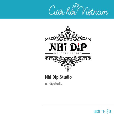
}
Nhi Dip Studio
nhidipstudio
GIỚI THIỆU