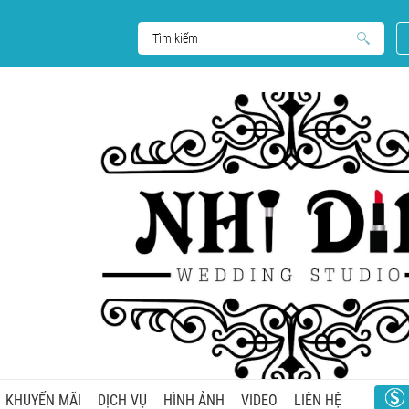
KHUYẾN MÃI
DỊCH VỤ
HÌNH ẢNH
VIDEO
LIÊN HỆ