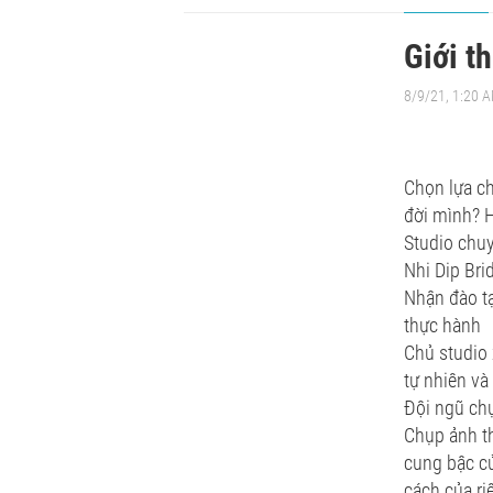
Giới t
8/9/21, 1:20 
Chọn lựa ch
đời mình? H
Studio chuy
Nhi Dip Bri
Nhận đào tạ
thực hành
Chủ studio 
tự nhiên và
Đội ngũ chụ
Chụp ảnh th
cung bậc củ
cách của ri