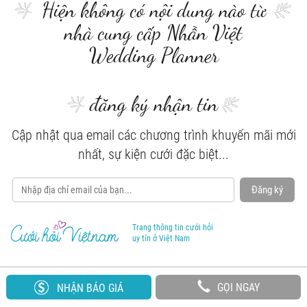
Hiện không có nội dung nào từ
nhà cung cấp Nhẫn Việt
Wedding Planner
đăng ký nhận tin
Cập nhật qua email các chương trình khuyến mãi mới
nhất, sự kiện cưới đặc biệt...
Đăng ký
Trang thông tin cưới hỏi
uy tín ở Việt Nam
GỌI NGAY
NHẬN BÁO GIÁ