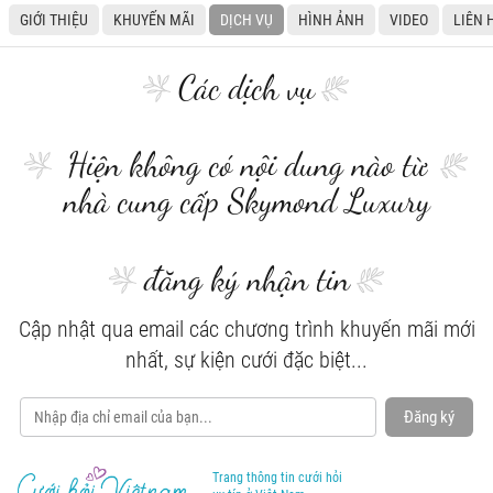
GIỚI THIỆU
KHUYẾN MÃI
DỊCH VỤ
HÌNH ẢNH
VIDEO
LIÊN 
Các dịch vụ
Hiện không có nội dung nào từ
nhà cung cấp Skymond Luxury
đăng ký nhận tin
Cập nhật qua email các chương trình khuyến mãi mới
nhất, sự kiện cưới đặc biệt...
Đăng ký
Trang thông tin cưới hỏi