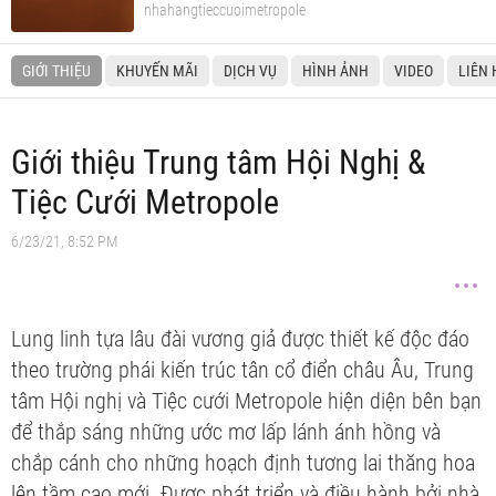
nhahangtieccuoimetropole
GIỚI THIỆU
KHUYẾN MÃI
DỊCH VỤ
HÌNH ẢNH
VIDEO
LIÊN 
Giới thiệu Trung tâm Hội Nghị &
Tiệc Cưới Metropole
6/23/21, 8:52 PM
Lung linh tựa lâu đài vương giả được thiết kế độc đáo
theo trường phái kiến trúc tân cổ điển châu Âu, Trung
tâm Hội nghị và Tiệc cưới Metropole hiện diện bên bạn
để thắp sáng những ước mơ lấp lánh ánh hồng và
chắp cánh cho những hoạch định tương lai thăng hoa
lên tầm cao mới. Được phát triển và điều hành bởi nhà