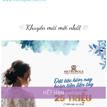
Khuyến mãi mới nhất
HẾT HẠN