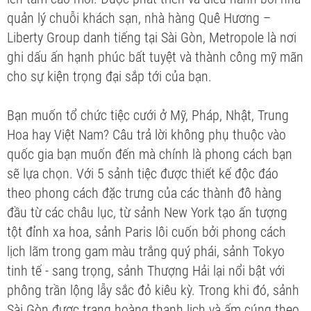
quản lý chuỗi khách sạn, nhà hàng Quê Hương –
Liberty Group danh tiếng tại Sài Gòn, Metropole là nơi
ghi dấu ấn hạnh phúc bất tuyệt và thành công mỹ mãn
cho sự kiện trọng đại sắp tới của bạn.
Bạn muốn tổ chức tiệc cưới ở Mỹ, Pháp, Nhật, Trung
Hoa hay Việt Nam? Câu trả lời không phụ thuộc vào
quốc gia bạn muốn đến mà chính là phong cách bạn
sẽ lựa chọn. Với 5 sảnh tiệc được thiết kế độc đáo
theo phong cách đặc trưng của các thành đô hàng
đầu từ các châu lục, từ sảnh New York tạo ấn tượng
tột đỉnh xa hoa, sảnh Paris lôi cuốn bởi phong cách
lịch lãm trong gam màu trắng quý phái, sảnh Tokyo
tinh tế - sang trọng, sảnh Thượng Hải lại nổi bật với
phông trần lộng lẫy sắc đỏ kiêu kỳ. Trong khi đó, sảnh
Sài Gòn được trang hoàng thanh lịch và ấm cúng theo