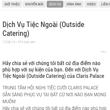
GIỚI THIỆU
KHUYẾN MÃI
DỊCH VỤ
HÌNH ẢNH
VIDEO
LIÊN 
Dịch Vụ Tiệc Ngoài (Outside
Catering)
17/08/19
• 974 lượt xem
Hãy chia sẻ với chúng tôi bất cứ địa điểm nào
phù hợp với sự kiện của bạn. Đến với Dịch Vụ
Tiệc Ngoài (Outside Catering) của Claris Palace
TRUNG TÂM HỘI NGHỊ TIỆC CƯỚI CLARIS PALACE
SẴN SÀNG PHỤC VỤ TẠI BẤT CỨ NƠI NÀO BẠN MONG
MUỐN!
Hãy chia sẻ với chúng tôi bất cứ địa điểm nào phù hợp