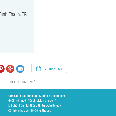
ình Thạnh, TP.
VỀ TRANG CHỦ
NG
CUỘC SỐNG MỚI
QUY CHẾ hoạt động của Cuoihoivietnam.com
® Ghi rõ nguồn "Cuoihoivietnam.com"
khi phát hành lại thông tin từ website này.
Đã thông báo với Bộ Công Thương.