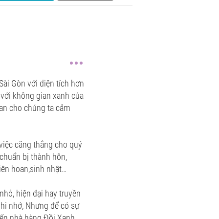
ài Gòn với diện tích hơn
 với không gian xanh của
gian cho chúng ta cảm
 việc căng thẳng cho quý
chuẩn bị thành hôn,
liên hoan,sinh nhật…
hỏ, hiện đại hay truyền
 ghi nhớ, Nhưng để có sự
 đến nhà hàng Đồi Xanh