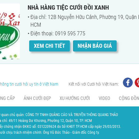
NHÀ HÀNG TIỆC CƯỚI ĐỒI XANH
Địa chỉ: 12B Nguyễn Hữu Cảnh, Phường 19, Quận B
HCM
Điện thoại: 0919 595 775
XEM CHI TIẾT
NHẬN BÁO GIÁ
hông tin cưới hỏi uy tín ở Việt Nam
Kết nối với Cưới hỏi Việt Nam:
UNG CẤP
ẢNH CƯỚI ĐẸP
XU HƯỚNG CƯỚI
VIDEO
CỘNG ĐỒ
 quan chủ quản: CÔNG TY TNHH QUẢNG CÁO VÀ TRUYỀN THÔNG QUANG THẢO
a chỉ: 49/11 Hoàng Dư Khương, Phường 12, Quận 10, TP. HCM
ấy chứng nhận ĐKKD số: 0312209624 do Sở KHĐT TP.HCM cấp ngày 29/03/2013.
ười chịu trách nhiệm chính: Ông Vũ Đức Thảo - Giám đốc Công ty.