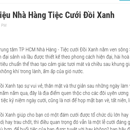
hiệu Nhà Hàng Tiệc Cưới Đồi Xanh
3 PM
 trung tâm TP HCM Nhà Hàng - Tiệc cưới Đồi Xanh nằm ven sông S
ại sảnh và lầu được thiết kế theo phong cách hiện đại, hài hoà
 tiêu chuẩn thể thao tạo cảm giác tươi mát và chiều sau khung 
hông khí trong lành, ấm ấp của gió nước.
i Xanh tạo sự vui vẻ, thân mật và thư giản sau những ngày làm
năm năm qua, đây là địa điểm quen thộc cho các đôi uyên ương 
tiệc kỷ niệm ngày cưới, cũng là nơi để họp mặt bạn vè, tất niên, 
i Xanh giúp cho bạn có một đám cưới được tổ chức dù lớn hay n
 dị hay trau chốt, thì điều quan trọng đó vẫn là một lễ cưới đáng
ù hợp, để buổi tiệc của bạn được tuyệt vời hay không? bạn hãy