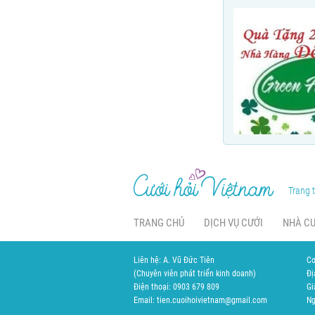
Trang t
TRANG CHỦ
DỊCH VỤ CƯỚI
NHÀ C
Liên hệ: A. Vũ Đức Tiên
Cơ
(Chuyên viên phát triển kinh doanh)
Đị
Điện thoại: 0903 679 809
Gi
Email: tien.cuoihoivietnam@gmail.com
Ng