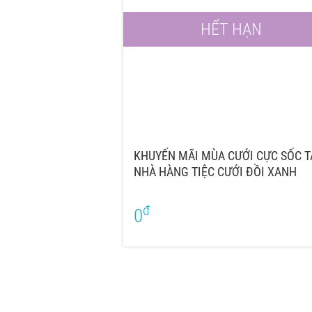
HẾT HẠN
KHUYẾN MÃI MÙA CƯỚI CỰC SỐC T
NHÀ HÀNG TIỆC CƯỚI ĐỒI XANH
đ
0