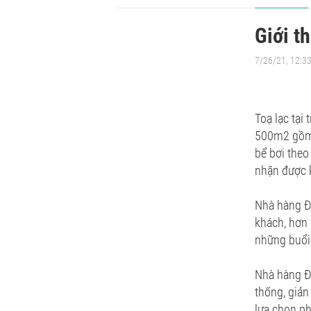
Giới t
7/26/21, 12:3
Toạ lạc tại
500m2 gồm đ
bể bơi theo
nhận được k
Nhà hàng Đồ
khách, hơn 
những buổi 
Nhà hàng Đồ
thống, giản
lựa chọn ph