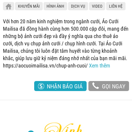
KHUYẾN MÃI
HÌNH ẢNH
DỊCH VỤ
VIDEO
LIÊN HỆ
Với hơn 20 năm kinh nghiệm trong ngành cưới, Áo Cưới
Mailisa đã đồng hành cùng hơn 500.000 cặp đôi, mang đến
những bộ ảnh cưới đẹp và đầy ý nghĩa qua cho thuê áo
cưới, dịch vụ chụp ảnh cưới / chụp hình cưới. Tại Áo Cưới
Mailisa, chúng tôi luôn đặt tâm huyết vào từng khoảnh
khắc, giúp lưu giữ kỷ niệm đáng nhớ nhất của bạn mãi mãi.
https://aocuoimailisa.vn/chup-anh-cuoi/
Xem thêm
NHẬN BÁO GIÁ
GỌI NGAY