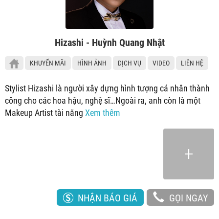
Hizashi - Huỳnh Quang Nhật
KHUYẾN MÃI
HÌNH ẢNH
DỊCH VỤ
VIDEO
LIÊN HỆ
Stylist Hizashi là người xây dựng hình tượng cá nhân thành
công cho các hoa hậu, nghệ sĩ…Ngoài ra, anh còn là một
Makeup Artist tài năng
Xem thêm
NHẬN BÁO GIÁ
GỌI NGAY