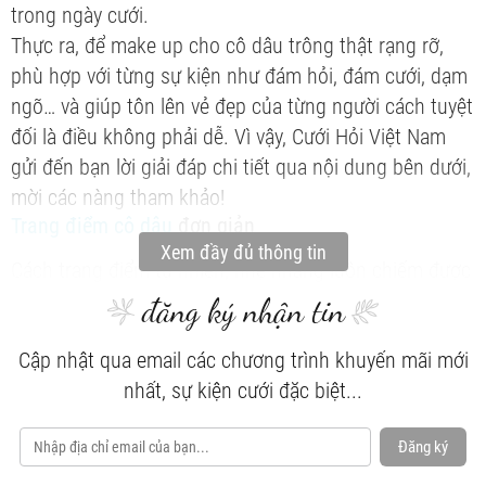
trong ngày cưới.
Thực ra, để make up cho cô dâu trông thật rạng rỡ,
phù hợp với từng sự kiện như đám hỏi, đám cưới, dạm
ngõ… và giúp tôn lên vẻ đẹp của từng người cách tuyệt
đối là điều không phải dễ. Vì vậy, Cưới Hỏi Việt Nam
gửi đến bạn lời giải đáp chi tiết qua nội dung bên dưới,
mời các nàng tham khảo!
Trang điểm cô dâu
đơn giản
Xem đầy đủ thông tin
Cách trang điểm tự nhiên, nhẹ nhàng luôn chiếm được
cảm tình của số đông các nàng dâu. Những nhà cung
đăng ký nhận tin
cấp về trang điểm cô dâu thường ưu tiên cho xu
Cập nhật qua email các chương trình khuyến mãi mới
hướng make up này, điều đó không có nghĩa là vì cách
nhất, sự kiện cưới đặc biệt...
ấy dễ làm mà đây chính là nét đẹp không bao giờ lỗi
thời, không sợ bị lạc quẻ trong mọi trường hợp.
Đăng ký
Sự đơn giản tinh tế thường mang lại vẻ đẹp dịu dàng,
trong sáng cho các cô gái trong ngày trọng đại. Đôi