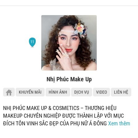
Nhị Phúc Make Up
KHUYẾN MÃI
HÌNH ẢNH
DỊCH VỤ
VIDEO
LIÊN HỆ
NHỊ PHÚC MAKE UP & COSMETICS – THƯƠNG HIỆU
MAKEUP CHUYÊN NGHIỆP ĐƯỢC THÀNH LẬP VỚI MỤC
ĐÍCH TÔN VINH SẮC ĐẸP CỦA PHỤ NỮ Á ĐÔNG
Xem thêm