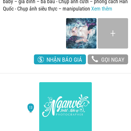
baby – gia đình – bà bầu - Chụp ảnh cưới – phong cách Hàn
Quốc - Chụp ảnh siêu thực – manipulation
Xem thêm
NHẬN BÁO GIÁ
GỌI NGAY