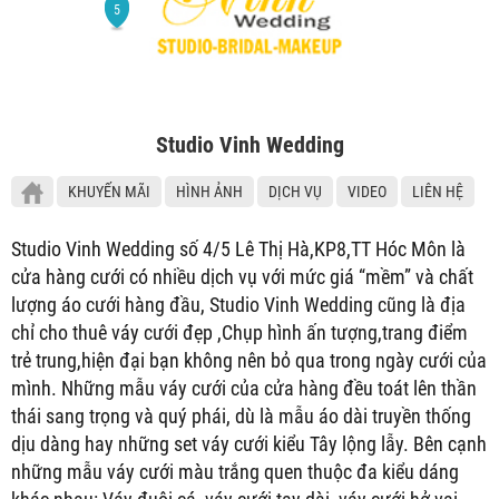
Studio Vinh Wedding
KHUYẾN MÃI
HÌNH ẢNH
DỊCH VỤ
VIDEO
LIÊN HỆ
Studio Vinh Wedding số 4/5 Lê Thị Hà,KP8,TT Hóc Môn là
cửa hàng cưới có nhiều dịch vụ với mức giá “mềm” và chất
lượng áo cưới hàng đầu, Studio Vinh Wedding cũng là địa
chỉ cho thuê váy cưới đẹp ,Chụp hình ấn tượng,trang điểm
trẻ trung,hiện đại bạn không nên bỏ qua trong ngày cưới của
mình. Những mẫu váy cưới của cửa hàng đều toát lên thần
thái sang trọng và quý phái, dù là mẫu áo dài truyền thống
dịu dàng hay những set váy cưới kiểu Tây lộng lẫy. Bên cạnh
những mẫu váy cưới màu trắng quen thuộc đa kiểu dáng