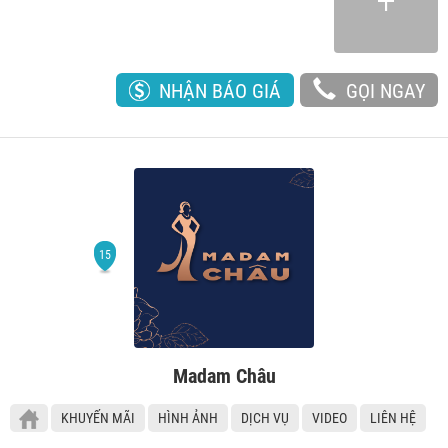
NHẬN BÁO GIÁ
GỌI NGAY
Madam Châu
KHUYẾN MÃI
HÌNH ẢNH
DỊCH VỤ
VIDEO
LIÊN HỆ