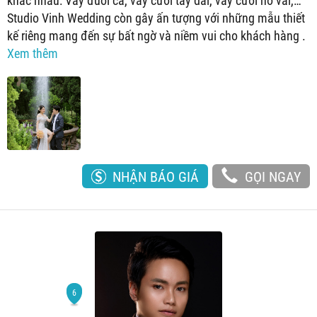
khác nhau: Váy đuôi cá, váy cưới tay dài, váy cưới hở vai,…
Studio Vinh Wedding còn gây ấn tượng với những mẫu thiết
kế riêng mang đến sự bất ngờ và niềm vui cho khách hàng .
Xem thêm
NHẬN BÁO GIÁ
GỌI NGAY