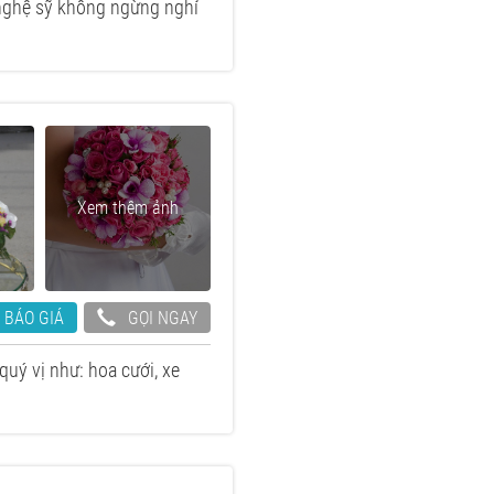
 nghệ sỹ không ngừng nghỉ
Xem thêm ảnh
 BÁO GIÁ
GỌI NGAY
uý vị như: hoa cưới, xe