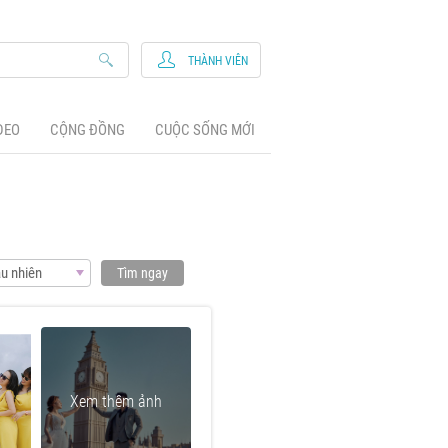
THÀNH VIÊN
DEO
CỘNG ĐỒNG
CUỘC SỐNG MỚI
u nhiên
Tìm ngay
Xem thêm ảnh