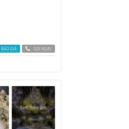
 BÁO GIÁ
GỌI NGAY
Xem thêm ảnh