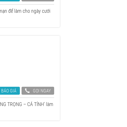
mạn để làm cho ngày cưới
 BÁO GIÁ
GỌI NGAY
SANG TRỌNG – CÁ TÍNH' làm