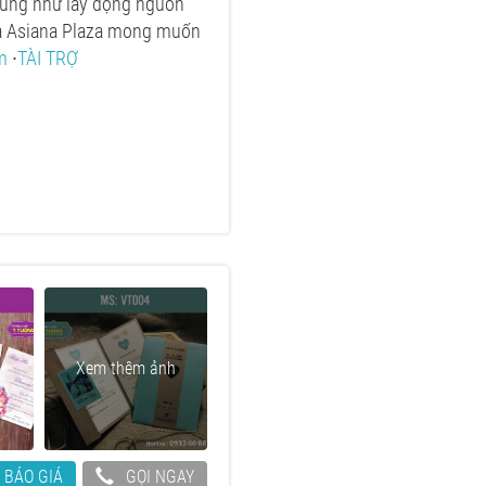
 cũng như lay động nguồn
mà Asiana Plaza mong muốn
m
∙
TÀI TRỢ
Xem thêm ảnh
 BÁO GIÁ
GỌI NGAY