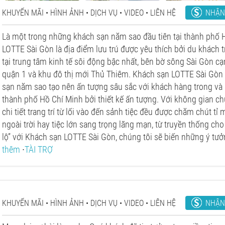
NHẬN
KHUYẾN MÃI
HÌNH ẢNH
DỊCH VỤ
VIDEO
LIÊN HỆ
Là một trong những khách sạn năm sao đầu tiên tại thành phố 
LOTTE Sài Gòn là địa điểm lưu trú được yêu thích bởi du khách t
tại trung tâm kinh tế sôi động bậc nhất, bên bờ sông Sài Gòn c
quận 1 và khu đô thị mới Thủ Thiêm. Khách sạn LOTTE Sài Gòn
sạn năm sao tạo nên ấn tượng sâu sắc với khách hàng trong và 
thành phố Hồ Chí Minh bởi thiết kế ấn tượng. Với không gian ch
chi tiết trang trí từ lối vào đến sảnh tiệc đều được chăm chút tỉ 
ngoài trời hay tiệc lớn sang trọng lãng mạn, từ truyền thống cho 
lộ” với Khách sạn LOTTE Sài Gòn, chúng tôi sẽ biến những ý tưở
thêm
∙
TÀI TRỢ
NHẬN
KHUYẾN MÃI
HÌNH ẢNH
DỊCH VỤ
VIDEO
LIÊN HỆ