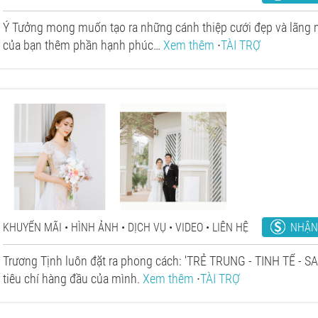
Ý Tưởng mong muốn tạo ra những cánh thiệp cưới đẹp và lãng 
của bạn thêm phần hạnh phúc…
Xem thêm
∙
TÀI TRỢ
NHẬN
KHUYẾN MÃI
HÌNH ẢNH
DỊCH VỤ
VIDEO
LIÊN HỆ
Trương Tịnh luôn đặt ra phong cách: 'TRẺ TRUNG - TINH TẾ - 
tiêu chí hàng đầu của mình.
Xem thêm
∙
TÀI TRỢ