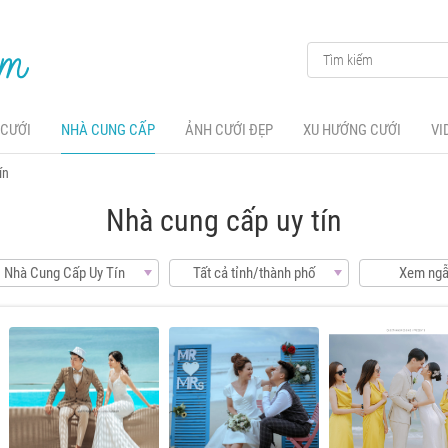
 CƯỚI
NHÀ CUNG CẤP
ẢNH CƯỚI ĐẸP
XU HƯỚNG CƯỚI
VI
ín
Nhà cung cấp uy tín
Nhà Cung Cấp Uy Tín
Tất cả tỉnh/thành phố
Xem ngẫ