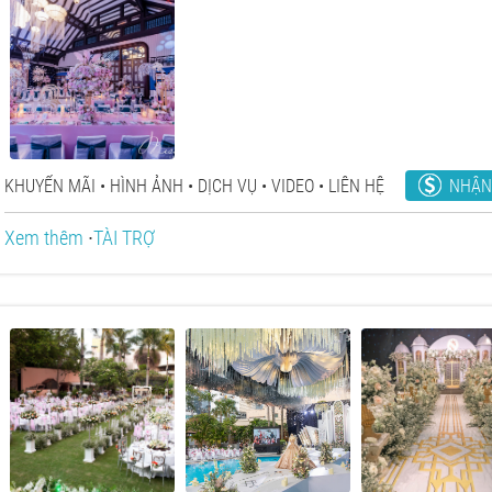
NHẬN
KHUYẾN MÃI
HÌNH ẢNH
DỊCH VỤ
VIDEO
LIÊN HỆ
Xem thêm
∙
TÀI TRỢ