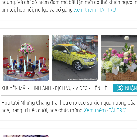
ngừng. Và chỉ có niềm đam mê bất tận mới có thể khiến người
tìm tòi, học hỏi, nỗ lực và cố gắng
Xem thêm
∙
TÀI TRỢ
NHẬN
KHUYẾN MÃI
HÌNH ẢNH
DỊCH VỤ
VIDEO
LIÊN HỆ
Hoa tươi Những Chàng Trai hoa cho các sự kiện quan trong của q
hoa, trang trí tiệc cưới, hoa chúc mừng
Xem thêm
∙
TÀI TRỢ