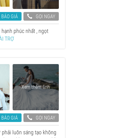
 BÁO GIÁ
GỌI NGAY
 hạnh phúc nhất , ngọt
ÀI TRỢ
Xem thêm ảnh
 BÁO GIÁ
GỌI NGAY
ỹ phải luôn sáng tạo không