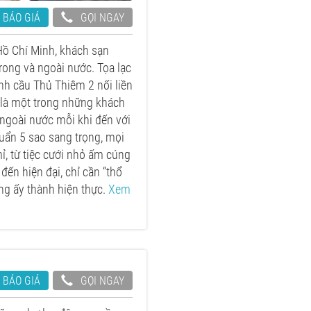
 BÁO GIÁ
GỌI NGAY
Hồ Chí Minh, khách sạn
rong và ngoài nước. Tọa lạc
ạnh cầu Thủ Thiêm 2 nối liền
 là một trong những khách
ngoài nước mỗi khi đến với
uẩn 5 sao sang trọng, mọi
mỉ, từ tiệc cưới nhỏ ấm cúng
đến hiện đại, chỉ cần “thổ
ng ấy thành hiện thực.
Xem
 BÁO GIÁ
GỌI NGAY