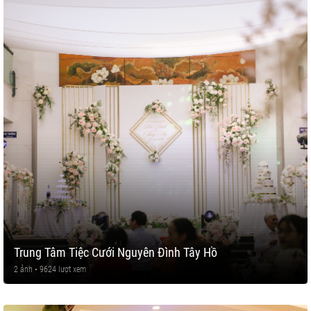
Trung Tâm Tiệc Cưới Nguyên Đình Tây Hồ
2 ảnh • 9624 lượt xem