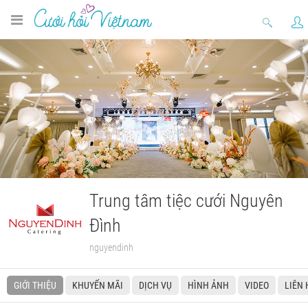
Trung tâm tiệc cưới Nguyên
Đình
nguyendinh
GIỚI THIỆU
KHUYẾN MÃI
DỊCH VỤ
HÌNH ẢNH
VIDEO
LIÊN 