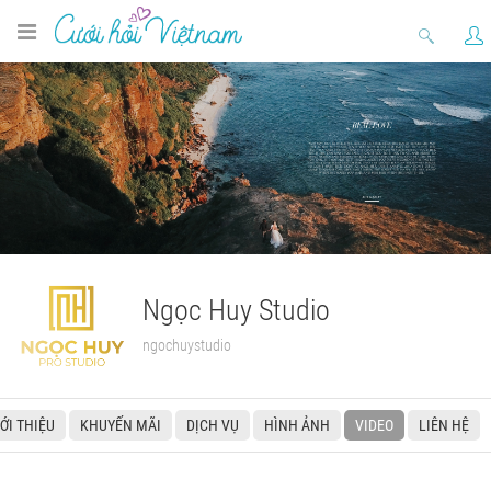
Ngọc Huy Studio
ngochuystudio
IỚI THIỆU
KHUYẾN MÃI
DỊCH VỤ
HÌNH ẢNH
VIDEO
LIÊN HỆ