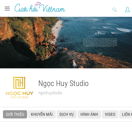
Ngọc Huy Studio
ngochuystudio
GIỚI THIỆU
KHUYẾN MÃI
DỊCH VỤ
HÌNH ẢNH
VIDEO
LIÊN 