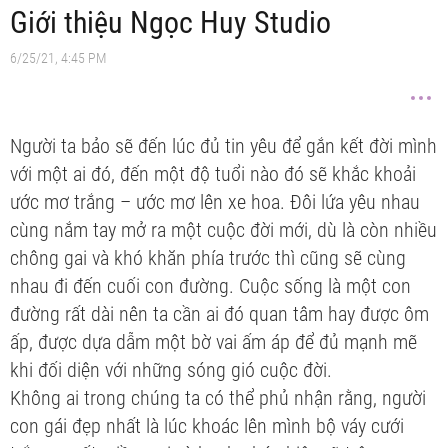
Giới thiệu Ngọc Huy Studio
6/25/21, 4:45 PM
Người ta bảo sẽ đến lúc đủ tin yêu để gắn kết đời mình
với một ai đó, đến một độ tuổi nào đó sẽ khắc khoải
ước mơ trắng – ước mơ lên xe hoa. Đôi lứa yêu nhau
cùng nắm tay mở ra một cuộc đời mới, dù là còn nhiều
chông gai và khó khăn phía trước thì cũng sẽ cùng
nhau đi đến cuối con đường. Cuộc sống là một con
đường rất dài nên ta cần ai đó quan tâm hay được ôm
ấp, được dựa dẫm một bờ vai ấm áp để đủ mạnh mẽ
khi đối diện với những sóng gió cuộc đời.
Không ai trong chúng ta có thể phủ nhận rằng, người
con gái đẹp nhất là lúc khoác lên mình bộ váy cưới