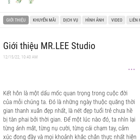
GIỚI THIỆU
KHUYẾN MÃI
DỊCH VỤ
HÌNH ẢNH
VIDEO
LIÊN 
Giới thiệu MR.LEE Studio
12/15/22, 10:40 AM
Kết hôn là một dấu mốc quan trọng trong cuộc đời
của mỗi chúng ta. Đó là những ngày thuộc quãng thời
gian thanh xuân đẹp nhất, là nét đẹp tuổi trẻ chưa hề
bị tàn phai bởi thời gian. Để một lúc nào đó, ta nhìn lại
từng ánh mắt, từng nụ cười, từng cái chạm tay, cảm
xúc đong đầy và mọi khoảnh khắc chân thực nhất hiện