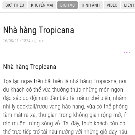
GIỚI THIỆU
KHUYẾN MÃI
DỊCH VỤ
HÌNH ẢNH
VIDEO
LIÊN 
Nhà hàng Tropicana
16/08/21
• 1874 lượt xem
Nhà hàng Tropicana
Tọa lạc ngay trên bãi biển là nhà hàng Tropicana, nơi
du khách có thể vừa thưởng thức những món ngon
đặc sắc do đội ngũ đầu bếp tài năng chế biến, nhâm
nhi ly cocktail/rượu vang hảo hạng, vừa có thể phóng
tầm mắt ra xa, thư giãn trong không gian rộng mở, rì
rào muôn trùng sóng vỗ. Tại đây, thực khách còn có
thể trực tiếp trổ tài nấu nướng với những giờ dạy nấu