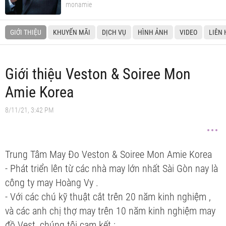
monamie
GIỚI THIỆU
KHUYẾN MÃI
DỊCH VỤ
HÌNH ẢNH
VIDEO
LIÊN 
Giới thiệu Veston & Soiree Mon
Amie Korea
8/11/21, 3:42 PM
Trung Tâm May Đo Veston & Soiree Mon Amie Korea
- Phát triển lên từ các nhà may lớn nhất Sài Gòn nay là
công ty may Hoàng Vy .
- Với các chú kỹ thuật cắt trên 20 năm kinh nghiệm ,
và các anh chị thợ may trên 10 năm kinh nghiệm may
đồ Vest, chúng tôi cam kết :