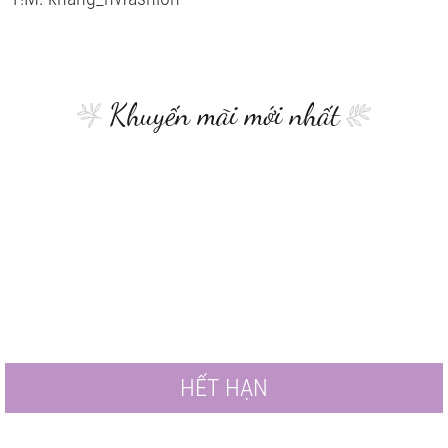
Khuyến mãi mới nhất
HẾT HẠN