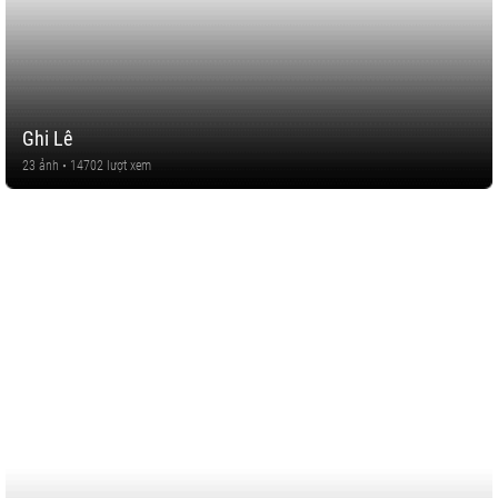
Ghi Lê
23 ảnh • 14702 lượt xem