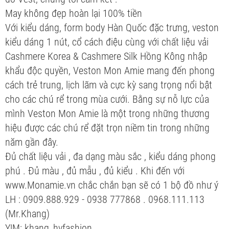
May không đẹp hoàn lại 100% tiền
Với kiểu dáng, form body Hàn Quốc đặc trưng, veston
kiểu dáng 1 nút, cổ cách điệu cùng với chất liệu vải
Cashmere Korea & Cashmere Silk Hồng Kông nhập
khẩu độc quyền, Veston Mon Amie mang đến phong
cách trẻ trung, lịch lãm và cực kỳ sang trọng nổi bật
cho các chú rể trong mùa cưới. Bằng sự nỗ lực của
mình Veston Mon Amie là một trong những thương
hiệu được các chú rể đặt trọn niềm tin trong những
năm gần đây.
Đủ chất liệu vải , đa dạng màu sắc , kiểu dáng phong
phú . Đủ màu , đủ mẫu , đủ kiểu . Khi đến với
www.Monamie.vn chắc chắn bạn sẽ có 1 bộ đồ như ý
LH : 0909.888.929 - 0938 777868 . 0968.111.113
(Mr.Khang)
Y!M: khang_hvfashion