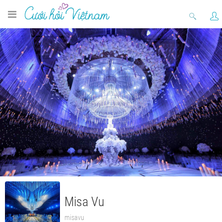
Misa Vu
misavu