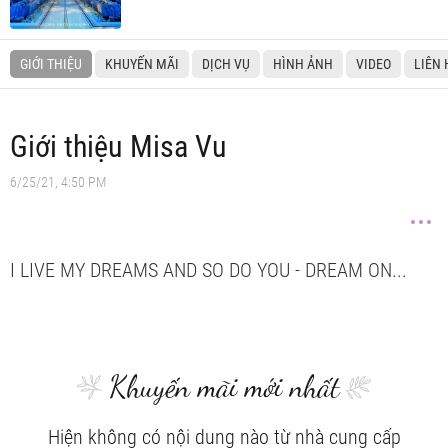
GIỚI THIỆU
KHUYẾN MÃI
DỊCH VỤ
HÌNH ẢNH
VIDEO
LIÊN 
Giới thiệu Misa Vu
6/25/21, 4:50 PM
I LIVE MY DREAMS AND SO DO YOU - DREAM ON...
Khuyến mãi mới nhất
Hiện không có nội dung nào từ nhà cung cấp