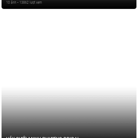
10 ảnh • 13862 lượt xem