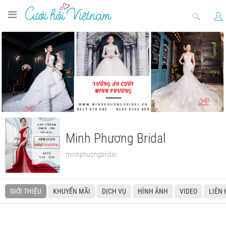
Minh Phương Bridal
minhphuongbridal
GIỚI THIỆU
KHUYẾN MÃI
DỊCH VỤ
HÌNH ẢNH
VIDEO
LIÊN 