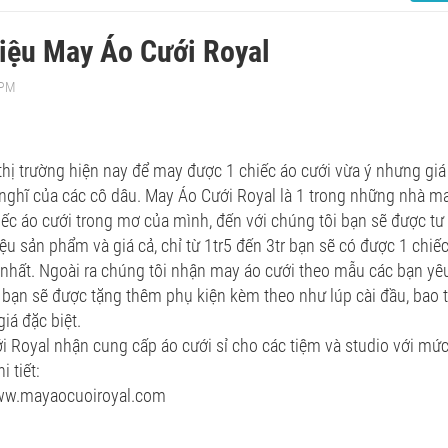
hiệu May Áo Cưới Royal
 PM
 thị trường hiện nay để may được 1 chiếc áo cưới vừa ý nhưng giá
nghĩ của các cô dâu. May Áo Cưới Royal là 1 trong những nhà m
ếc áo cưới trong mơ của mình, đến với chúng tôi bạn sẽ được tư v
iệu sản phẩm và giá cả, chỉ từ 1tr5 đến 3tr bạn sẽ có được 1 chiếc
ốt nhất. Ngoài ra chúng tôi nhận may áo cưới theo mẫu các bạn y
 bạn sẽ được tặng thêm phụ kiện kèm theo như lúp cài đầu, bao tay.
iá đặc biệt.
 Royal nhận cung cấp áo cưới sỉ cho các tiệm và studio với mức g
i tiết:
ww.mayaocuoiroyal.com