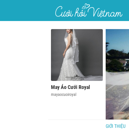
}
May Áo Cưới Royal
mayaocuoiroyal
GIỚI THIỆU