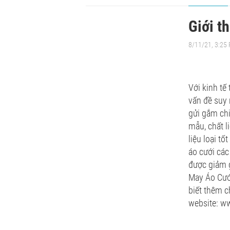
Giới t
8/11/21, 3:25
Với kinh tế
vấn đề suy 
gửi gắm chi
mẫu, chất l
liệu loại t
áo cưới các
được giảm g
May Áo Cưới
biết thêm ch
website: w