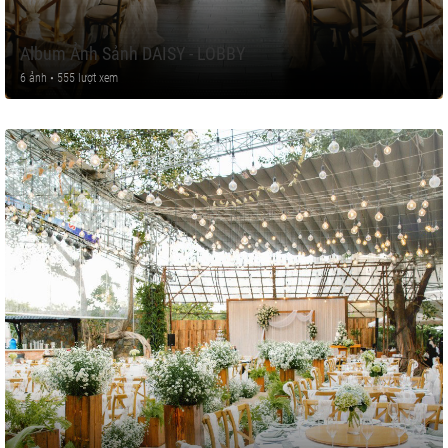
Album Ảnh Sảnh DAISY - LOBBY
6 ảnh • 555 lượt xem