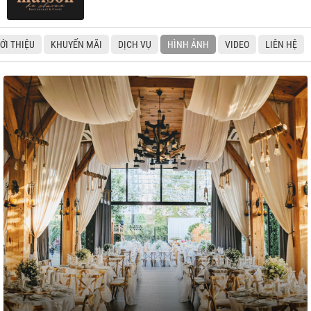
IỚI THIỆU
KHUYẾN MÃI
DỊCH VỤ
HÌNH ẢNH
VIDEO
LIÊN HỆ