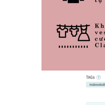
TAGs
maboostud