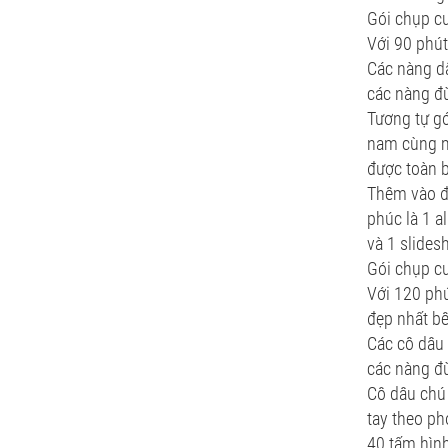
Gói chụp c
Với 90 phút
Các nàng dâ
các nàng đừ
Tương tự gó
nam cùng m
được toàn b
Thêm vào đó
phúc là 1 a
và 1 slides
Gói chụp c
Với 120 phú
đẹp nhất b
Các cô dâu 
các nàng đừ
Cô dâu chú 
tay theo ph
40 tấm hình