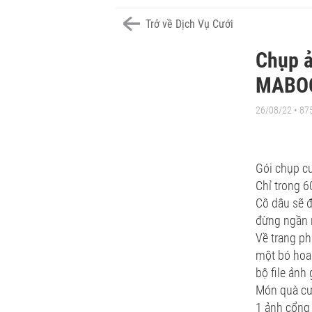
Trở về Dịch Vụ Cưới
Chụp 
MABOO
26/08/22 • 87
Gói chụp cư
Chỉ trong 6
Cô dâu sẽ đ
đừng ngần n
Về trang ph
một bó hoa
bộ file ảnh
Món quà cư
1 ảnh cổng