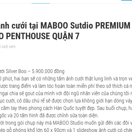
ảnh cưới tại MABOO Sutdio PREMIUM
 PENTHOUSE QUẬN 7
5 lượt xem
ới Silver Boo – 5.900.000 đồng
0 phút, hai bạn sẽ có những tấm ảnh cưới thật lung linh và trọn v
ược trang điểm và làm tóc hoàn toàn miễn phí theo sở thích cá n
gại chia sẻ gout của mình với đội ngũ nhân viên của chúng tôi 
ục cưới, cô dâu chú rể sẽ được chọn lựa không giới hạn dòng vá
 cầm tay theo phong cách Hàn Quốc tuyệt đẹp. Sau buổi chụp, h
 gốc và 20 tấm hình đã được chỉnh sửa toàn diện.
ới trong gói chụp này mà MABOO Studio muốn gửi đến các đôi vợ
 ép gỗ phóng khổ lớn 60 x 90cm và 1 slideshow ảnh cưới có chè