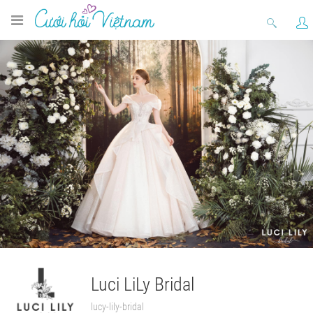
Luci LiLy Bridal
lucy-lily-bridal