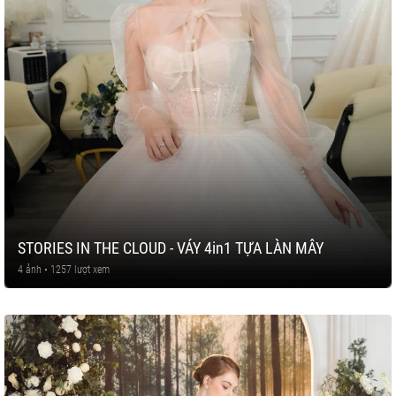
STORIES IN THE CLOUD - VÁY 4in1 TỰA LÀN MÂY
4 ảnh • 1257 lượt xem