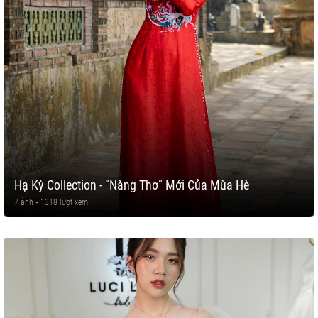
Hạ Kỳ Collection - "Nàng Thơ" Mới Của Mùa Hè
7 ảnh • 1318 lượt xem