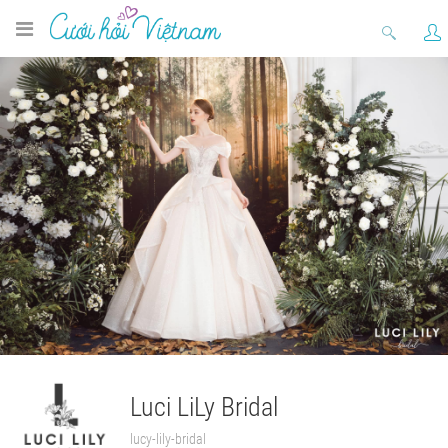
Luci LiLy Bridal
lucy-lily-bridal