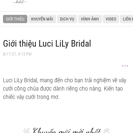
GIỚI THIỆU
KHUYẾN MÃI
DỊCH VỤ
HÌNH ẢNH
VIDEO
LIÊN 
Giới thiệu Luci LiLy Bridal
8/17/21, 9:13 PM
Luci LiLy Bridal, mang đến cho bạn trải nghiệm về váy
cưới công chúa được dành riêng cho nàng. Kiến tạo
chiếc váy cưới trong mơ.
Khuyến mãi mới nhất