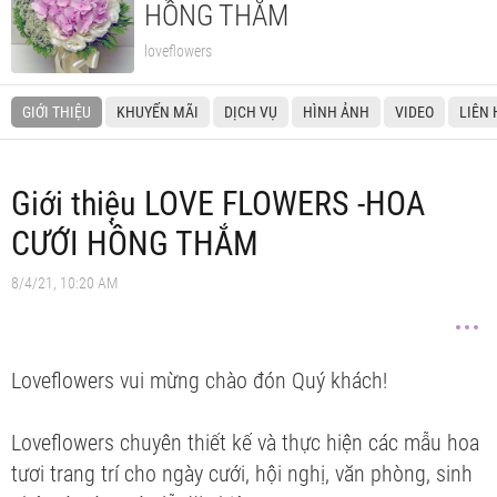
HỒNG THẮM
loveflowers
GIỚI THIỆU
KHUYẾN MÃI
DỊCH VỤ
HÌNH ẢNH
VIDEO
LIÊN 
Giới thiệu LOVE FLOWERS -HOA
CƯỚI HỒNG THẮM
8/4/21, 10:20 AM
Loveflowers vui mừng chào đón Quý khách!
Loveflowers chuyên thiết kế và thực hiện các mẫu hoa
tươi trang trí cho ngày cưới, hội nghị, văn phòng, sinh