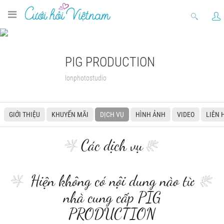
PIG PRODUCTION
lonphotostudio
GIỚI THIỆU
KHUYẾN MÃI
DỊCH VỤ
HÌNH ẢNH
VIDEO
LIÊN 
Các dịch vụ
Hiện không có nội dung nào từ
nhà cung cấp PIG
PRODUCTION