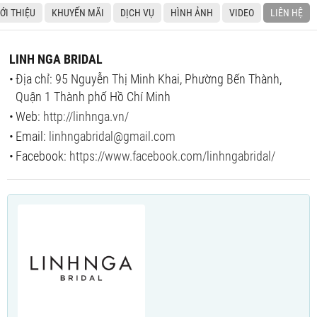
IỚI THIỆU
KHUYẾN MÃI
DỊCH VỤ
HÌNH ẢNH
VIDEO
LIÊN HỆ
LINH NGA BRIDAL
Địa chỉ: 95 Nguyễn Thị Minh Khai, Phường Bến Thành,
Quận 1 Thành phố Hồ Chí Minh
Web:
http://linhnga.vn/
Email:
linhngabridal@gmail.com
Facebook:
https://www.facebook.com/linhngabridal/