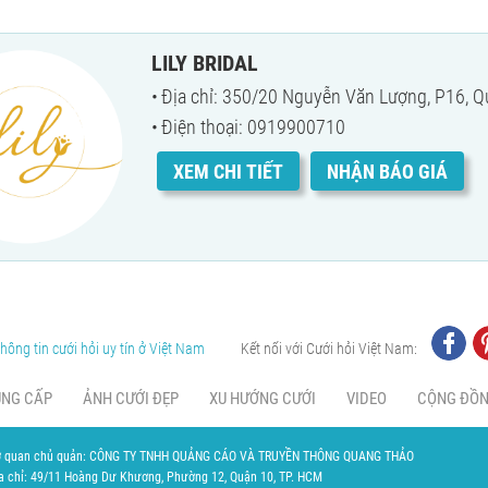
LILY BRIDAL
Địa chỉ: 350/20 Nguyễn Văn Lượng, P16, 
Điện thoại: 0919900710
XEM CHI TIẾT
NHẬN BÁO GIÁ
hông tin cưới hỏi uy tín ở Việt Nam
Kết nối với Cưới hỏi Việt Nam:
UNG CẤP
ẢNH CƯỚI ĐẸP
XU HƯỚNG CƯỚI
VIDEO
CỘNG ĐỒ
 quan chủ quản: CÔNG TY TNHH QUẢNG CÁO VÀ TRUYỀN THÔNG QUANG THẢO
a chỉ: 49/11 Hoàng Dư Khương, Phường 12, Quận 10, TP. HCM