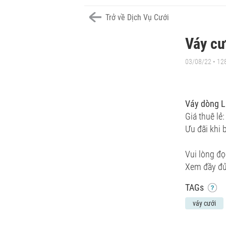
Trở về Dịch Vụ Cưới
Váy cư
03/08/22 • 12
Váy dòng Li
Giá thuê lẻ
Ưu đãi khi 
Vui lòng đọ
Xem đầy đ
TAGs
váy cưới