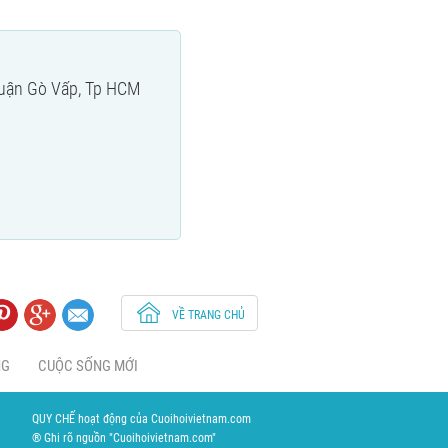
Quận Gò Vấp, Tp HCM
VỀ TRANG CHỦ
NG
CUỘC SỐNG MỚI
QUY CHẾ hoạt động của Cuoihoivietnam.com
® Ghi rõ nguồn "Cuoihoivietnam.com"