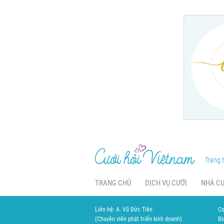
Trang t
TRANG CHỦ
DỊCH VỤ CƯỚI
NHÀ C
Liên hệ: A. Vũ Đức Tiên
Cơ
(Chuyên viên phát triển kinh doanh)
Đị