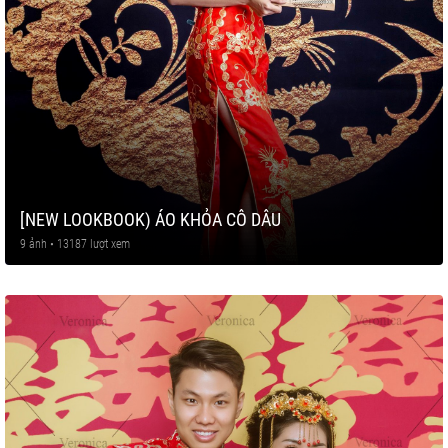
[NEW LOOKBOOK) ÁO KHỎA CÔ DÂU
9 ảnh • 13187 lượt xem