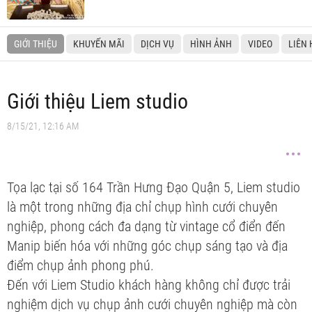
GIỚI THIỆU
KHUYẾN MÃI
DỊCH VỤ
HÌNH ẢNH
VIDEO
LIÊN 
Giới thiệu Liem studio
8/15/21, 12:16 AM
Tọa lạc tại số 164 Trần Hưng Đạo Quận 5, Liem studio
là một trong những địa chỉ chụp hình cưới chuyên
nghiệp, phong cách đa dạng từ vintage cổ điển đến
Manip biến hóa với những góc chụp sáng tạo và địa
điểm chụp ảnh phong phú.
Đến với Liem Studio khách hàng không chỉ được trải
nghiệm dịch vụ chụp ảnh cưới chuyên nghiệp mà còn