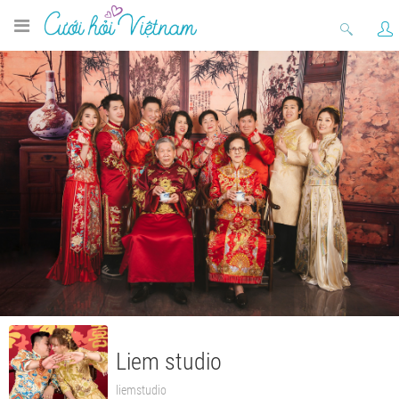
Liem studio
liemstudio