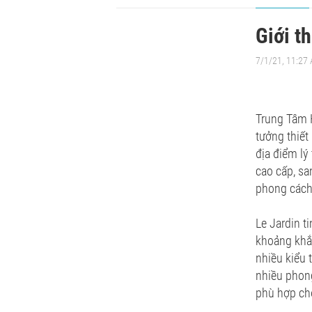
Giới t
7/1/21, 11:27
Trung Tâm H
tưởng thiết
địa điểm lý
cao cấp, sa
phong cách 
Le Jardin t
khoảng khắc
nhiều kiểu t
nhiều phon
phù hợp cho