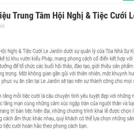
hiệu Trung Tâm Hội Nghị & Tiệc Cưới L
 AM
ội Nghị & Tiệc Cưới Le Jardin dưới sự quản lý của Tòa Nhà Sự Ki
 kế từ khu vườn kiểu Pháp, mang phong cách cổ điển kết hợp với
 tưởng để tổ chức các buổi hội thảo, đào tạo, giới thiệu sản phẩm
ng trọng. Một không gian gần gũi với thiên nhiên, một khuynh hư
phục vụ ân cần tại Le Jardin sẽ tạo nên sự thành công cho mọi 
in rằng mỗi tiệc cưới là câu chuyện tình yêu tuyệt đẹp với những 
 lãng mạn cùng những cảm xúc ngập tràn của người thân và bạn
rang trí bàn tiệc hiện đại, những chương trình khai lễ được chọn l
g cách ẩm thực khác nhau, quý khách có thể lựa chọn những sản
 tiệc cưới hoàn hảo theo phong cách bạn.