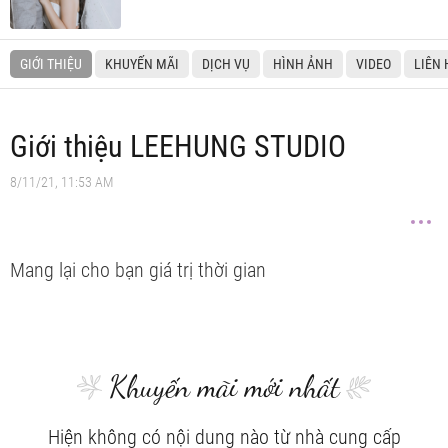
GIỚI THIỆU
KHUYẾN MÃI
DỊCH VỤ
HÌNH ẢNH
VIDEO
LIÊN 
Giới thiệu LEEHUNG STUDIO
8/11/21, 11:53 AM
Mang lại cho bạn giá trị thời gian
Khuyến mãi mới nhất
Hiện không có nội dung nào từ nhà cung cấp