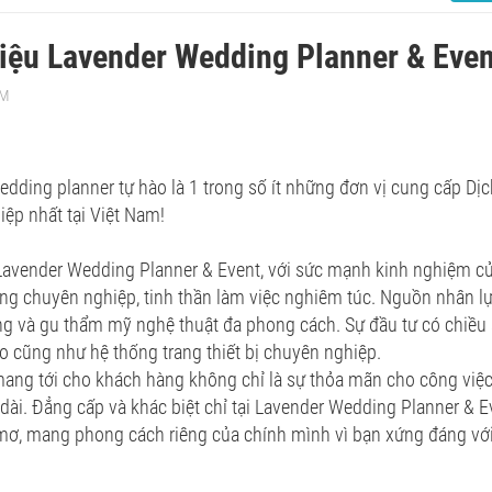
hiệu Lavender Wedding Planner & Even
PM
dding planner tự hào là 1 trong số ít những đơn vị cung cấp Dịch
ệp nhất tại Việt Nam!
Lavender Wedding Planner & Event, với sức mạnh kinh nghiệm c
ong chuyên nghiệp, tinh thần làm việc nghiêm túc. Nguồn nhân lự
g và gu thẩm mỹ nghệ thuật đa phong cách. Sự đầu tư có chiều 
o cũng như hệ thống trang thiết bị chuyên nghiệp.
ang tới cho khách hàng không chỉ là sự thỏa mãn cho công việc 
 dài. Đẳng cấp và khác biệt chỉ tại Lavender Wedding Planner & 
mơ, mang phong cách riêng của chính mình vì bạn xứng đáng với