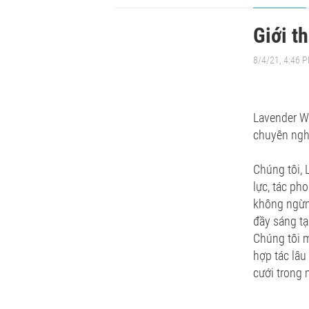
Giới t
8/4/21, 4:46 
Lavender We
chuyên nghi
Chúng tôi, 
lực, tác ph
không ngừn
đầy sáng tạ
Chúng tôi m
hợp tác lâu
cưới trong 