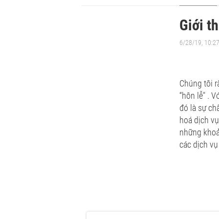
Giới t
6/28/19, 10:2
Chúng tôi r
“hôn lễ" . V
đó là sự ch
hoá dịch vụ
những khoả
các dịch vụ