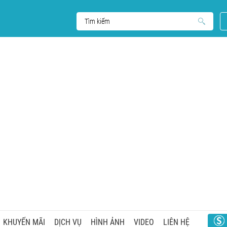
KHUYẾN MÃI
DỊCH VỤ
HÌNH ẢNH
VIDEO
LIÊN HỆ