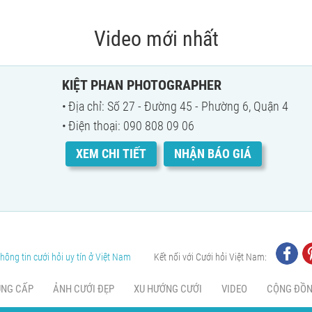
Video mới nhất
KIỆT PHAN PHOTOGRAPHER
Địa chỉ: Số 27 - Đường 45 - Phường 6, Quận 4
Điện thoại: 090 808 09 06
XEM CHI TIẾT
NHẬN BÁO GIÁ
hông tin cưới hỏi uy tín ở Việt Nam
Kết nối với Cưới hỏi Việt Nam:
UNG CẤP
ẢNH CƯỚI ĐẸP
XU HƯỚNG CƯỚI
VIDEO
CỘNG ĐỒ