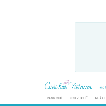
Trang t
TRANG CHỦ
DỊCH VỤ CƯỚI
NHÀ C