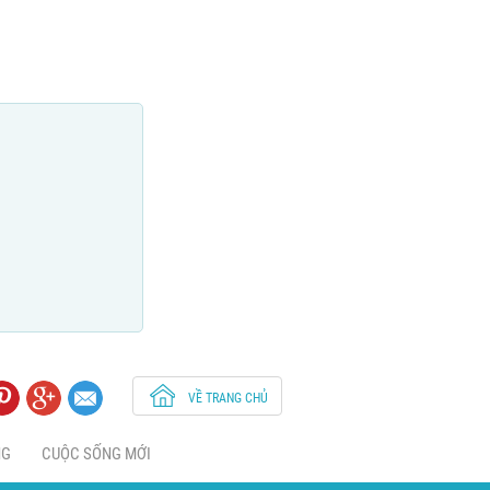
VỀ TRANG CHỦ
NG
CUỘC SỐNG MỚI