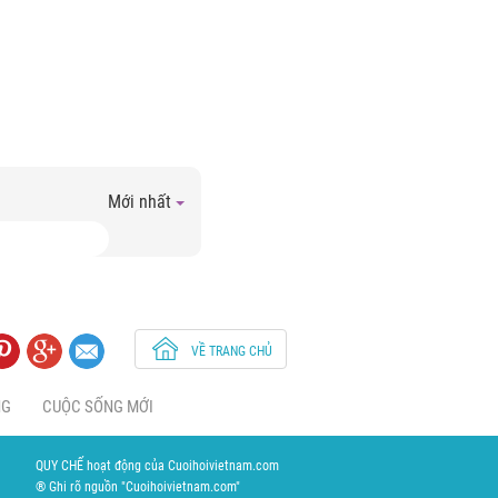
Mới nhất
VỀ TRANG CHỦ
NG
CUỘC SỐNG MỚI
QUY CHẾ hoạt động của Cuoihoivietnam.com
® Ghi rõ nguồn "Cuoihoivietnam.com"