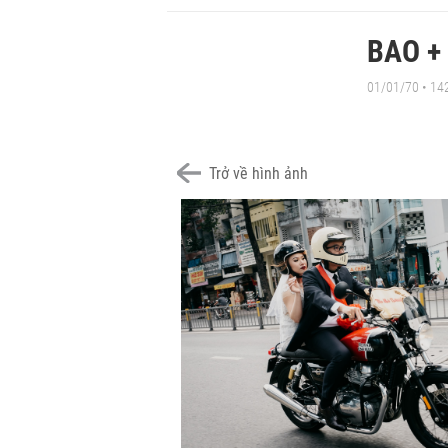
BAO + 
01/01/70
• 14
Trở về hình ảnh