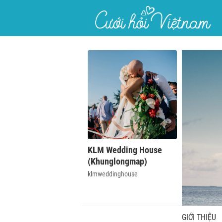
}
KLM Wedding House
(Khunglongmap)
klmweddinghouse
GIỚI THIỆU