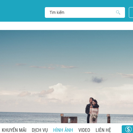
KHUYẾN MÃI
DỊCH VỤ
HÌNH ẢNH
VIDEO
LIÊN HỆ