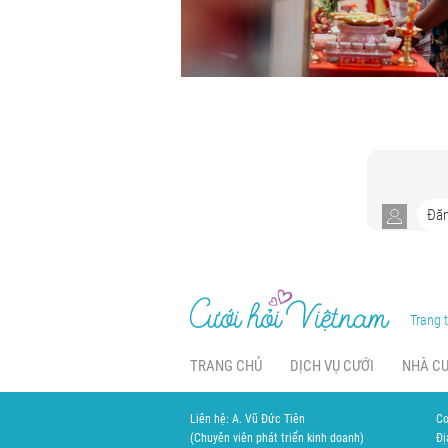
Trang t
TRANG CHỦ
DỊCH VỤ CƯỚI
NHÀ C
Liên hệ: A. Vũ Đức Tiên
Cơ
(Chuyên viên phát triển kinh doanh)
Đị