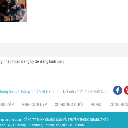
hông tin cưới hỏi uy tín ở Việt Nam
Kết nối với Cưới hỏi Việt Nam:
UNG CẤP
ẢNH CƯỚI ĐẸP
XU HƯỚNG CƯỚI
VIDEO
CỘNG ĐỒ
 quan chủ quản: CÔNG TY TNHH QUẢNG CÁO VÀ TRUYỀN THÔNG QUANG THẢO
a chỉ: 49/11 Hoàng Dư Khương, Phường 12, Quận 10, TP. HCM