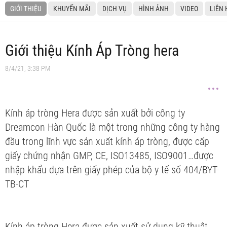
GIỚI THIỆU
KHUYẾN MÃI
DỊCH VỤ
HÌNH ẢNH
VIDEO
LIÊN 
Giới thiệu Kính Áp Tròng hera
8/4/21, 3:38 PM
Kính áp tròng Hera được sản xuất bởi công ty
Dreamcon Hàn Quốc là một trong những công ty hàng
đầu trong lĩnh vực sản xuất kính áp tròng, được cấp
giấy chứng nhận GMP, CE, ISO13485, ISO9001…được
nhập khẩu dựa trên giấy phép của bộ y tế số 404/BYT-
TB-CT
Kính áp tròng Hera được sản xuất sử dụng kỹ thuật