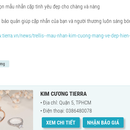
họn mẫu nhẫn cặp tình yêu đẹp cho chàng và nàng
bảo quản giúp cặp nhẫn của bạn và người thương luôn sáng b
:
.tierra.vn/news/trellis--mau-nhan-kim-cuong-mang-ve-dep-hien-
ơng
KIM CƯƠNG TIERRA
Địa chỉ: Quận 5, TPHCM
Điện thoại: 0386480078
XEM CHI TIẾT
NHẬN BÁO GIÁ