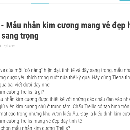
s - Mẫu nhẫn kim cương mang vẻ đẹp h
à sang trọng
0 lượt xem
ẻ của một “cô nàng” hiện đại, tinh tế và đầy sang trọng, mẫu nh
ng được yêu thích trong suốt nửa thế kỷ qua. Hãy cùng Tierra t
ua bài viết dưới đây nhé!
m cương Trellis là gì?
mẫu nhẫn kim cương được thiết kế với những các chấu đan vào 
giữ viên kim cương chủ ở trung tâm. Chấu Trellis có tạo hình trô
 mắt cáo trong những khu vườn kiểu Âu. Đây là kiểu đính kim cư
m cương Trellis mang vẻ đẹp đầy tinh tế
 chọn mẫu nhẫn kim cương Trellis?