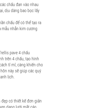
ế các chấu đan vào nhau
i, dịu dàng bao bọc lấy
hần chấu để có thể tạo ra
của mẫu nhẫn kim cương
rellis pave 4 chấu
h trên 4 chấu, tạo hình
ách tỉ mỉ, càng khiến cho
u hôn này sẽ giúp các quý
anh lịch.
đẹp có thiết kế đơn giản
xen dạng lưới mắt cáo