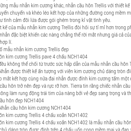
ững mẫu nhẫn kim cương khác, nhẫn cầu hôn Trellis với thiết k
 uyển chuyển và khéo léo kết hợp của những đường cong mềm mạ
ư tình cảm đôi lứa được gói ghém trong kỉ vật tình yêu.
t kế của mẫu nhẫn kim cương Trellis đòi hỏi sự tỉ mỉ hơn trong p
nhẫn đặc biệt khiến các nàng chẳng thể rời mắt nhưng giá cả 
hợp lí.
ố mẫu nhẫn kim cương Trellis đẹp
ôn kim cương Trellis pave 4 chấu NCH1404
đều không thể chối từ trước sức hấp dẫn của mẫu nhẫn cầu hôn T
ẫn được thiết kế ấn tượng với viên kim cương chủ dáng tròn đín
p mắt kết hợp cùng nửa đai nhẫn được đính kim cương tấm một c
cầu hôn trở nên đẹp và rực rỡ hơn. Tierra tin rằng chiếc nhẫn cầ
ông làm rung động trái tim của nàng bởi vẻ đẹp sang trọng và th
cầu hôn đẹp NCH1404
Nhẫn cầu hôn kim cương NCH1404
ôn kim cương Trellis 4 chấu xoắn NCH1402
ôn kim cương Trellis 4 chấu xoắn NCH1402 là mẫu nhẫn cầu hôn 
 chủ dáng tròn được đính trên 4 chấu uốn cong mềm mại và đan 