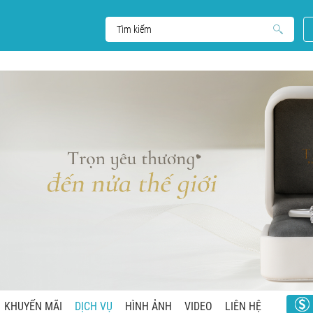
KHUYẾN MÃI
DỊCH VỤ
HÌNH ẢNH
VIDEO
LIÊN HỆ