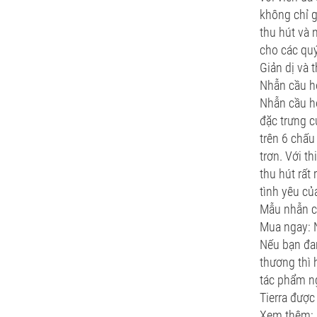
không chỉ 
thu hút và 
cho các quý
Giản dị và
Nhẫn cầu h
Nhẫn cầu hô
đặc trưng c
trên 6 chấu
trơn. Với t
thu hút rất
tình yêu củ
Mẫu nhẫn c
Mua ngay: 
Nếu bạn đa
thương thì 
tác phẩm ng
Tierra được
Xem thêm: