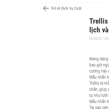
Trở về Dịch Vụ Cưới
Trelli
lịch v
26/08/22 • 82
Mang dáng v
bao giờ ngừ
cương này q
Mẫu nhẫn ki
Trellis là 
chắn, giúp 
tự như lưới
Mẫu nhẫn ki
Tại sao nên