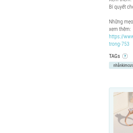
Bí quyết c
Những mẹo 
xem thêm
https://www
trong-753
TAGs
nhẫnkimcư