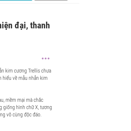
iện đại, thanh
ẫn kim cương Trellis chưa
ìm hiểu về mẫu nhẫn kim
nhau, mềm mại mà chắc
ng giống hình chữ X, tương
ơng vô cùng độc đáo.