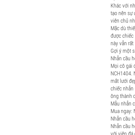
Khác với nh
tạo nên sự
viên chủ nh
Mặc dù thiế
được chiếc 
này vẫn rất 
Gợi ý một s
Nhẫn cầu h
Mọi cô gái 
NCH1404. Nh
mắt lưới đẹ
chiếc nhẫn 
ông thành c
Mẫu nhẫn 
Mua ngay: 
Nhẫn cầu h
Nhẫn cầu h
với viên đá