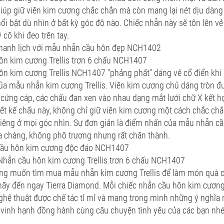
giúp giữ viên kim cương chắc chắn mà còn mang lại nét dịu dà
nổi bật dù nhìn ở bất kỳ góc độ nào. Chiếc nhẫn này sẽ tôn lên vẻ
 cô khi đeo trên tay.
 thanh lịch với mẫu nhẫn cầu hôn đẹp NCH1402
ôn kim cương Trellis trơn 6 chấu NCH1407
n kim cương Trellis NCH1407 "phảng phất" dáng vẻ cổ điển khi 
ủa mẫu nhẫn kim cương Trellis. Viên kim cương chủ dáng tròn đ
 cứng cáp, các chấu đan xen vào nhau dạng mắt lưới chữ X kết 
hiết kế chấu này, không chỉ giữ viên kim cương một cách chắc ch
 riêng ở mọi góc nhìn. Sự đơn giản là điểm nhấn của mẫu nhẫn cầ
a chàng, không phô trương nhưng rất chân thành.
ầu hôn kim cương độc đáo NCH1407
Nhẫn cầu hôn kim cương Trellis trơn 6 chấu NCH1407
ng muốn tìm mua mẫu nhẫn kim cương Trellis để làm món quà c
hãy đến ngay Tierra Diamond. Mỗi chiếc nhẫn cầu hôn kim cương 
hệ thuật được chế tác tỉ mỉ và mang trong mình những ý nghĩa rấ
 vinh hạnh đồng hành cùng câu chuyện tình yêu của các bạn nhé