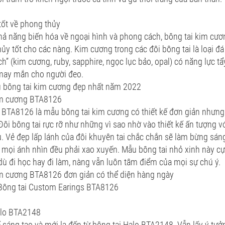
tốt về phong thủy
ả năng biến hóa về ngoại hình và phong cách, bông tai kim cươ
ủy tốt cho các nàng. Kim cương trong các đôi bông tai là loại đ
ch” (kim cương, ruby, sapphire, ngọc lục bảo, opal) có năng lực tẩy
ay mắn cho người đeo.
 bông tai kim cương đẹp nhất năm 2022
im cương BTA8126
 BTA8126 là mẫu bông tai kim cương có thiết kế đơn giản nhưng
 Đôi bông tai rực rỡ như những vì sao nhờ vào thiết kế ấn tượng v
u. Vẻ đẹp lấp lánh của đôi khuyên tai chắc chắn sẽ làm bừng sá
 mọi ánh nhìn đều phải xao xuyến. Mẫu bông tai nhỏ xinh này cự
ù đi học hay đi làm, nàng vẫn luôn tâm điểm của mọi sự chú ý.
im cương BTA8126 đơn giản có thể diện hàng ngày
Bông tai Custom Earings BTA8126
alo BTA2148
ế sáng tạo và mới lạ đến từ bông tai Halo BTA2148. Vẫn lấy ý tưở