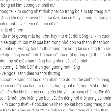
 bông tai kim cương với phái nữ
 bông tai kim cương nhất định phải có trong bộ sưu tập trang sứ
ợi ích khi diện khuyên tai dưới đây, bạn sẽ thấy chúng là món ph
ành must-have item của mọi cô gái.
 mặt nhỏ hơn
hữu một gương mặt hơi tròn, hãy thử một đôi bông tai kim cương
ó sẽ giúp khuôn mặt của bạn trông nhỏ gọn và thanh thoát hơn. 
g mặt dài, vuông, trái tim thì những đôi bông tai có dáng tròn sẽ 
ét dịu dàng và nữ tính. Dù bạn sở hữu một gương mặt thế nào th
 phù hợp sẽ giúp bạn thăng hạng nhan sắc của mình.
m cương là "bảo bối" thon gọn gương mặt nàng
 vẻ ngoài sành điệu và thời thượng
m cương không chỉ tạo điểm nhấn cho đôi tai "bé xinh" của nàng
à làm set đồ của bạn trở nên ấn tượng, bắt mắt hơn. Một outfit
à hiện đại khi bạn mix cùng cặp khuyên tai sang chảnh, độc đáo
còn là món phụ kiện giúp bạn cất lên tiếng nói thời trang cá nh
i kim cương thiết kế độc đáo và khéo léo kết hợp cùng trang phục
i trầm trồ khen ngợi trước cá tính và gu thời trang của bản thân.