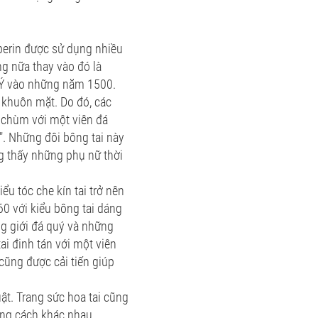
 berin được sử dụng nhiều
ng nữa thay vào đó là
i Ý vào những năm 1500.
 khuôn mặt. Do đó, các
n chùm với một viên đá
e". Những đôi bông tai này
ng thấy những phụ nữ thời
ểu tóc che kín tai trở nên
60 với kiểu bông tai dáng
ng giới đá quý và những
ai đinh tán với một viên
cũng được cải tiến giúp
uật. Trang sức hoa tai cũng
ong cách khác nhau.