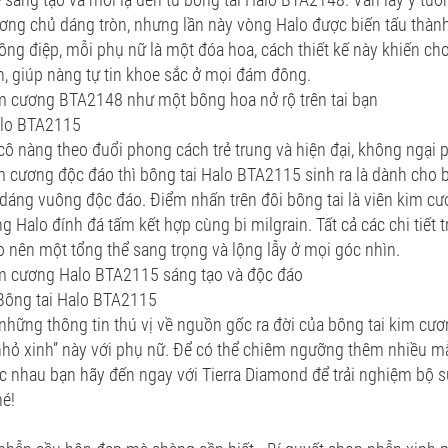
ơng chủ dáng tròn, nhưng lần này vòng Halo được biến tấu thàn
hông điệp, mỗi phụ nữ là một đóa hoa, cách thiết kế này khiến cho
n, giúp nàng tự tin khoe sắc ở mọi đám đông.
im cương BTA2148 như một bông hoa nở rộ trên tai bạn
alo BTA2115
cô nàng theo đuổi phong cách trẻ trung và hiện đại, không ngại
m cương độc đáo thì bông tai Halo BTA2115 sinh ra là dành cho 
ế dáng vuông độc đáo. Điểm nhấn trên đôi bông tai là viên kim c
ng Halo đính đá tấm kết hợp cùng bi milgrain. Tất cả các chi tiết 
o nên một tổng thể sang trọng và lộng lẫy ở mọi góc nhìn.
im cương Halo BTA2115 sáng tạo và độc đáo
Bông tai Halo BTA2115
 những thông tin thú vị về nguồn gốc ra đời của bông tai kim cư
nhỏ xinh” này với phụ nữ. Để có thể chiêm ngưỡng thêm nhiều mẫ
ác nhau bạn hãy đến ngay với Tierra Diamond để trải nghiệm bộ 
hé!