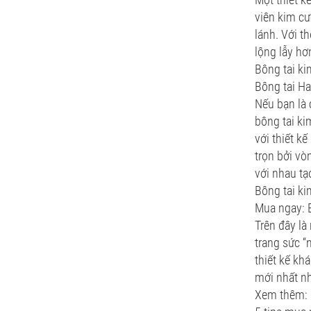
viên kim cư
lánh. Với t
lộng lẫy hơ
Bông tai k
Bông tai H
Nếu bạn là 
bông tai ki
với thiết k
trọn bởi vò
với nhau tạ
Bông tai k
Mua ngay: 
Trên đây là
trang sức “
thiết kế kh
mới nhất n
Xem thêm: