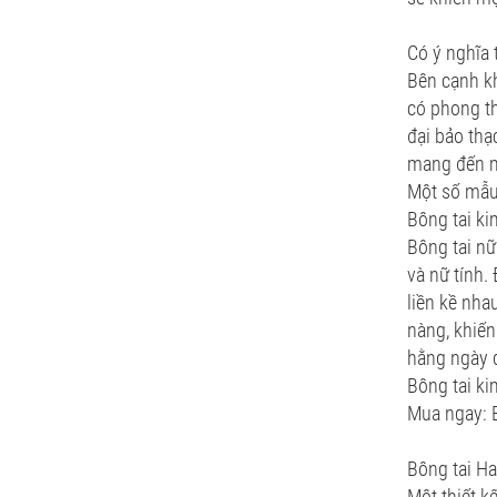
Có ý nghĩa 
Bên cạnh kh
có phong th
đại bảo thạ
mang đến m
Một số mẫu
Bông tai k
Bông tai nữ
và nữ tính.
liền kề nha
nàng, khiến
hằng ngày d
Bông tai k
Mua ngay: 
Bông tai H
Một thiết k