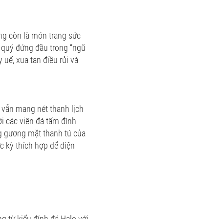
ng còn là món trang sức
á quý đứng đầu trong “ngũ
 uế, xua tan điều rủi và
 vẫn mang nét thanh lịch
ới các viên đá tấm đính
ng gương mặt thanh tú của
c kỳ thích hợp để diện
ng từ kiểu đính đá Halo với