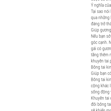
Ý nghĩa của
Tại sao nói
qua những l
đáng trở th
Giúp gương
Nếu bạn sở 
góc cạnh. N
gái có gươn
tăng thêm n
khuyên tai
Bông tai ki
Giúp bạn có
Bông tai ki
cộng khác l
sống động v
Khuyên tai 
đôi bông ta
sẽ khiến mọ