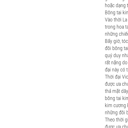
hoặc dạng t
Bông tai ki
Vào thời La
trong hoa t
những chiếc
Bấy giờ, tó
đôi bông ta
quý duy nhấ
rất nặng do
đại này có t
Thời đại Vi
được ưa chu
thả mặt dây
bông tai ki
kim cương k
những đôi b
Theo thời g
được ưa chu