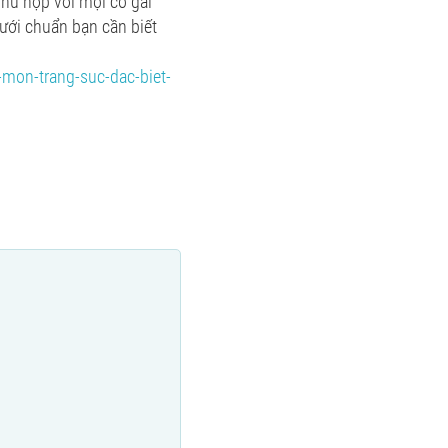
hù hợp với mọi cô gái
ưới chuẩn bạn cần biết
-mon-trang-suc-dac-biet-