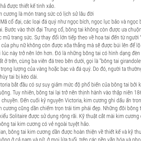
hả được thiết kế tinh xảo.
m cương là món trang sức có lịch sử lâu đời
 Mã cổ đại, các loại đá quý như ngọc bích, ngọc lục bảo và ngọc
ai. Bước vào thời đại Trung cổ, bông tai không còn được ưa chuộ
 mũ trang sức. Sự thay đổi lớn tiếp theo về hoa tai đến từ ngườ
c của phụ nữ không còn được xõa thẳng mà sẽ được búi lên để lộ
i lúc này trở nên lớn hơn. Đó là những bông tai có hình dạng đè
t ở trên, cùng ba viên đá treo bên dưới, gọi là "bông tai girandol
 trọng lượng của vàng hoặc bạc và đá quý. Do đó, người ta thườ
hùy tai bị kéo dài.
ctoria bắt đầu có sự suy giảm mức độ phổ biến của bông tai bởi ki
ộng. Tuy nhiên, bông tai lại trở nên thịnh hành vào thập niên 18
 chuyền. Đến cuối kỷ nguyên Victoria, kim cương ghi dấu ấn tro
m cương cũng dần chiếm trọn trái tim phái đẹp. Những đôi bông t
iểu Solitaire được sử dụng rộng rãi. Kỹ thuật cắt mài kim cương 
ông tai kim cương có vẻ ngoài tuyệt hảo.
ian, bông tai kim cương dần được hoàn thiện về thiết kế và kỹ th
ộng ở cả nam và nữ, ở mọi lứa tuổi, trên các nền văn hóa và ph