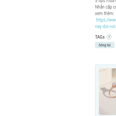
5 tips mua 
Nhẫn cặp cư
xem thêm:
https://www
nay-doi-voi
TAGs
bông tai