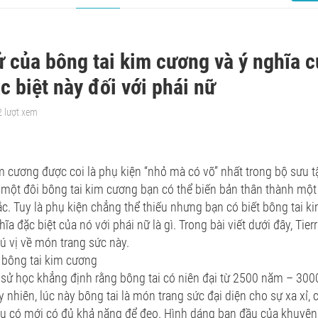
ử của bông tai kim cương và ý nghĩa 
c biệt này đối với phái nữ
2 lượt xem
m cương được coi là phụ kiện “nhỏ mà có võ” nhất trong bộ sưu t
 một đôi bông tai kim cương bạn có thể biến bản thân thành một
tắc. Tuy là phụ kiện chẳng thể thiếu nhưng bạn có biết bông tai k
hĩa đặc biệt của nó với phái nữ là gì. Trong bài viết dưới đây, T
hú vị về món trang sức này.
 bông tai kim cương
 sử học khẳng định rằng bông tai có niên đại từ 2500 năm – 30
 nhiên, lúc này bông tai là món trang sức đại diện cho sự xa xỉ,
àu có mới có đủ khả năng để đeo. Hình dáng ban đầu của khuyên 