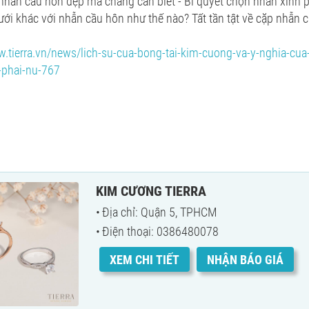
nhẫn cầu hôn đẹp mà chàng cần biết - Bí quyết chọn nhẫn xinh p
ới khác với nhẫn cầu hôn như thế nào? Tất tần tật về cặp nhẫn c
.tierra.vn/news/lich-su-cua-bong-tai-kim-cuong-va-y-nghia-cua
-phai-nu-767
KIM CƯƠNG TIERRA
Địa chỉ: Quận 5, TPHCM
Điện thoại: 0386480078
XEM CHI TIẾT
NHẬN BÁO GIÁ