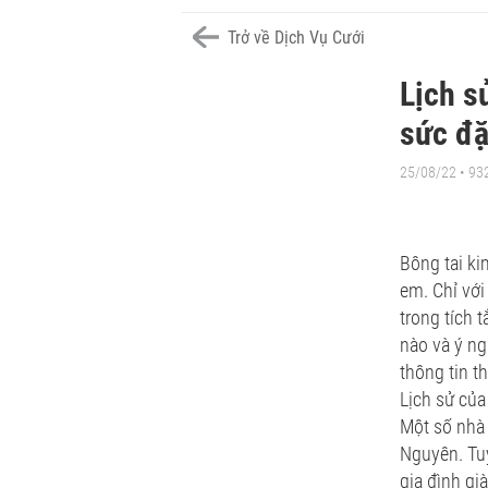
Trở về Dịch Vụ Cưới
Lịch s
sức đặ
25/08/22 • 93
Bông tai ki
em. Chỉ với
trong tích 
nào và ý ng
thông tin t
Lịch sử của
Một số nhà
Nguyên. Tuy
gia đình gi