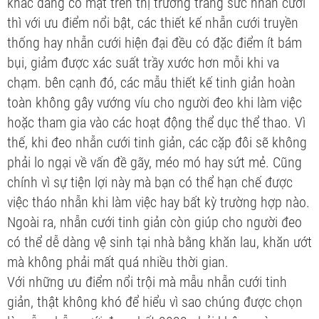
khác đang có mặt trên thị trường trang sức nhẫn cưới
thì với ưu điểm nổi bật, các thiết kế nhẫn cưới truyền
thống hay nhẫn cưới hiện đại đều có đặc điểm ít bám
bụi, giảm được xác suất trầy xước hơn mỗi khi va
chạm. bên cạnh đó, các mẫu thiết kế tinh giản hoàn
toàn không gây vướng víu cho người đeo khi làm việc
hoặc tham gia vào các hoạt động thể dục thể thao. Vì
thế, khi đeo nhẫn cưới tinh giản, các cặp đôi sẽ không
phải lo ngại về vấn đề gãy, méo mó hay sứt mẻ. Cũng
chính vì sự tiện lợi này mà bạn có thể hạn chế được
việc tháo nhẫn khi làm việc hay bất kỳ trường hợp nào.
Ngoài ra, nhẫn cưới tinh giản còn giúp cho người đeo
có thể dễ dàng vệ sinh tại nhà bằng khăn lau, khăn ướt
mà không phải mất quá nhiều thời gian.
Với những ưu điểm nổi trội mà mẫu nhẫn cưới tinh
giản, thật không khó để hiểu vì sao chúng được chọn