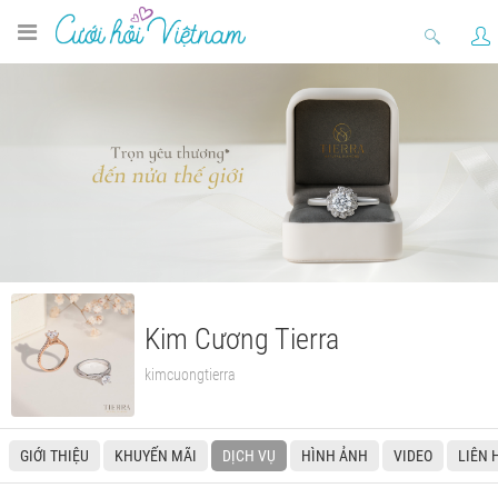
Kim Cương Tierra
kimcuongtierra
GIỚI THIỆU
KHUYẾN MÃI
DỊCH VỤ
HÌNH ẢNH
VIDEO
LIÊN 