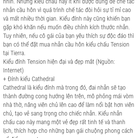
nhìn. Nhưng kiểu chấu này ít khi được dùng để chế tác
nhẫn cầu hôn vì quá trình chế tác đòi hỏi sự tỉ mỉ cao
và mất nhiều thời gian. Kiểu đính này cũng khiến bạn
gặp khó khăn nếu muốn điều chỉnh kích thước nhẫn.
Tuy nhiên, nếu cô gái của bạn yêu thích sự độc đáo thì
bạn có thể đặt mua nhẫn cầu hôn kiểu chấu Tension
tại Tierra.
Kiểu đính Tension hiện đại và đẹp mắt (Nguồn:
Internet)
+ Đính kiểu Cathedral
Cathedral là kiểu đính mà trong đó, đai nhẫn sẽ tạo
thành đường cong hướng lên trên, mô phỏng mái vòm
nhà thờ, nâng viên chủ lên cao để làm nổi bật hơn viên
chủ, tạo vẻ sang trọng cho chiếc nhẫn. Kiểu nhẫn
chấu cao này mang một vẻ đẹp rất tinh tế và thanh
lịch, thích hợp cho những bạn gái chuộng phong cách