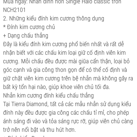
Mua ngay: Nhẫn đính hôn Single Halo classic tròn
NCH2101
2. Những kiểu đính kim cương thông dụng
* Đính kim cương chủ
+ Dạng chấu thẳng
Đây là kiểu đính kim cương phổ biến nhất và rất dễ
nhận biết với các chấu kim loại giữ cố định viên kim
cương. Mỗi chấu đều được mài giũa cẩn thận, loại bỏ
góc cạnh và gia công thon gọn để có thể cố định và
giữ chặt viên kim cương trên bệ nhẫn mà không gây ra
bất kỳ tổn hại nào, giúp khoe viên chủ tối đa.
Nhẫn kim cương đính kiểu chấu thẳng
Tại Tierra Diamond, tất cả các mẫu nhẫn sử dụng kiểu
đính này đều được gia công các chấu tỉ mỉ, cho phép
ánh sáng đi vào và tỏa sáng rực rỡ, giúp viên chủ càng
trở nên nổi bật và thu hút hơn.