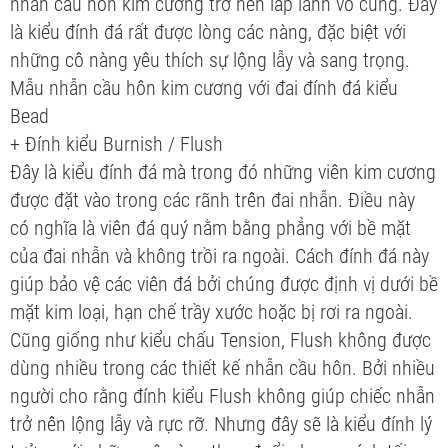
nhẫn cầu hôn kim cương trở nên lấp lánh vô cùng. Đây
là kiểu đính đá rất được lòng các nàng, đặc biệt với
những cô nàng yêu thích sự lộng lẫy và sang trọng.
Mẫu nhẫn cầu hôn kim cương với đai đính đá kiểu
Bead
+ Đính kiểu Burnish / Flush
Đây là kiểu đính đá mà trong đó những viên kim cương
được đặt vào trong các rãnh trên đai nhẫn. Điều này
có nghĩa là viên đá quý nằm bằng phẳng với bề mặt
của đai nhẫn và không trồi ra ngoài. Cách đính đá này
giúp bảo vệ các viên đá bởi chúng được định vị dưới bề
mặt kim loại, hạn chế trầy xước hoặc bị rơi ra ngoài.
Cũng giống như kiểu chấu Tension, Flush không được
dùng nhiều trong các thiết kế nhẫn cầu hôn. Bởi nhiều
người cho rằng đính kiểu Flush không giúp chiếc nhẫn
trở nên lộng lẫy và rực rỡ. Nhưng đây sẽ là kiểu đính lý