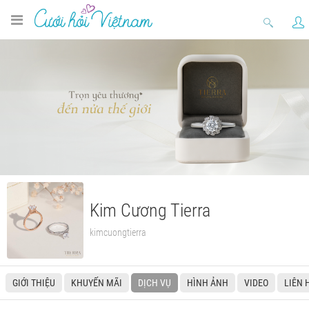
Kim Cương Tierra
kimcuongtierra
GIỚI THIỆU
KHUYẾN MÃI
DỊCH VỤ
HÌNH ẢNH
VIDEO
LIÊN 