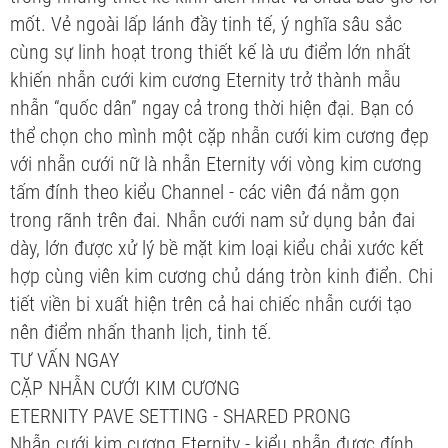
mốt. Vẻ ngoài lấp lánh đầy tinh tế, ý nghĩa sâu sắc
cùng sự linh hoạt trong thiết kế là ưu điểm lớn nhất
khiến nhẫn cưới kim cương Eternity trở thành mẫu
nhẫn “quốc dân” ngay cả trong thời hiện đại. Bạn có
thể chọn cho mình một cặp nhẫn cưới kim cương đẹp
với nhẫn cưới nữ là nhẫn Eternity với vòng kim cương
tấm đính theo kiểu Channel - các viên đá nằm gọn
trong rãnh trên đai. Nhẫn cưới nam sử dụng bản đai
dày, lớn được xử lý bề mặt kim loại kiểu chải xước kết
hợp cùng viên kim cương chủ dáng tròn kinh điển. Chi
tiết viền bi xuất hiện trên cả hai chiếc nhẫn cưới tạo
nên điểm nhấn thanh lịch, tinh tế.
TƯ VẤN NGAY
CẶP NHẪN CƯỚI KIM CƯƠNG
ETERNITY PAVE SETTING - SHARED PRONG
Nhẫn cưới kim cương Eternity - kiểu nhẫn được đính