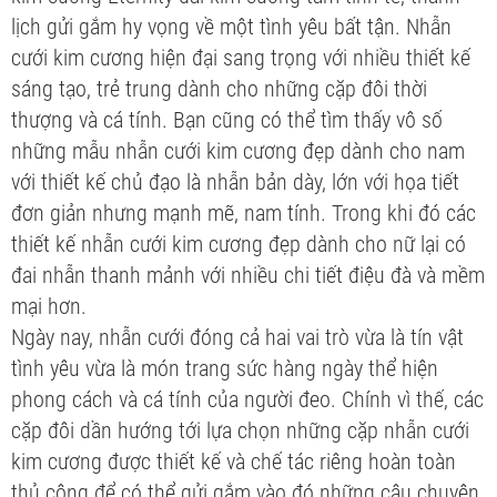
lịch gửi gắm hy vọng về một tình yêu bất tận. Nhẫn
cưới kim cương hiện đại sang trọng với nhiều thiết kế
sáng tạo, trẻ trung dành cho những cặp đôi thời
thượng và cá tính. Bạn cũng có thể tìm thấy vô số
những mẫu nhẫn cưới kim cương đẹp dành cho nam
với thiết kế chủ đạo là nhẫn bản dày, lớn với họa tiết
đơn giản nhưng mạnh mẽ, nam tính. Trong khi đó các
thiết kế nhẫn cưới kim cương đẹp dành cho nữ lại có
đai nhẫn thanh mảnh với nhiều chi tiết điệu đà và mềm
mại hơn.
Ngày nay, nhẫn cưới đóng cả hai vai trò vừa là tín vật
tình yêu vừa là món trang sức hàng ngày thể hiện
phong cách và cá tính của người đeo. Chính vì thế, các
cặp đôi dần hướng tới lựa chọn những cặp nhẫn cưới
kim cương được thiết kế và chế tác riêng hoàn toàn
thủ công để có thể gửi gắm vào đó những câu chuyện