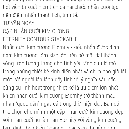
tiết viền bi xuất hiện trên cả hai chiếc nhẫn cưới tạo
nên điểm nhấn thanh lịch, tinh tế.
TƯ VẤN NGAY
CẶP NHẪN CƯỚI KIM CƯƠNG
ETERNITY CONTOUR STACKABLE
Nhẫn cưới kim cương Eternity - kiểu nhẫn được đính
nạm kim cương tấm size lớn trên bề mặt đai thành
vòng tròn tượng trưng cho tình yêu vĩnh cửu là một
trong những thiết kế kinh điển nhất và chưa bao giờ lỗi
mốt. Vẻ ngoài lấp lánh đầy tinh tế, ý nghĩa sâu sắc
cùng sự linh hoạt trong thiết kế là ưu điểm lớn nhất
khiến nhẫn cưới kim cương Eternity trở thành mẫu
nhẫn “quốc dân” ngay cả trong thời hiện đại. Bạn có
thể chọn cho mình một cặp nhẫn cưới kim cương đẹp
với nhẫn cưới nữ là nhẫn Eternity với vòng kim cương
tấm đính theo kiểu Channel - các viên đá nằm gọn