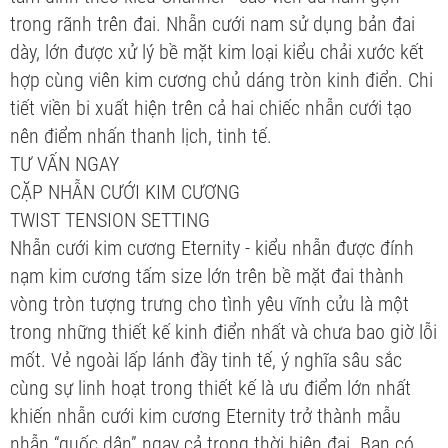
trong rãnh trên đai. Nhẫn cưới nam sử dụng bản đai
dày, lớn được xử lý bề mặt kim loại kiểu chải xước kết
hợp cùng viên kim cương chủ dáng tròn kinh điển. Chi
tiết viền bi xuất hiện trên cả hai chiếc nhẫn cưới tạo
nên điểm nhấn thanh lịch, tinh tế.
TƯ VẤN NGAY
CẶP NHẪN CƯỚI KIM CƯƠNG
TWIST TENSION SETTING
Nhẫn cưới kim cương Eternity - kiểu nhẫn được đính
nạm kim cương tấm size lớn trên bề mặt đai thành
vòng tròn tượng trưng cho tình yêu vĩnh cửu là một
trong những thiết kế kinh điển nhất và chưa bao giờ lỗi
mốt. Vẻ ngoài lấp lánh đầy tinh tế, ý nghĩa sâu sắc
cùng sự linh hoạt trong thiết kế là ưu điểm lớn nhất
khiến nhẫn cưới kim cương Eternity trở thành mẫu
nhẫn “quốc dân” ngay cả trong thời hiện đại. Bạn có