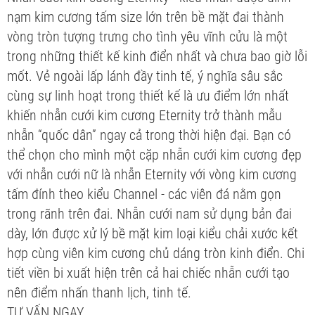
nạm kim cương tấm size lớn trên bề mặt đai thành
vòng tròn tượng trưng cho tình yêu vĩnh cửu là một
trong những thiết kế kinh điển nhất và chưa bao giờ lỗi
mốt. Vẻ ngoài lấp lánh đầy tinh tế, ý nghĩa sâu sắc
cùng sự linh hoạt trong thiết kế là ưu điểm lớn nhất
khiến nhẫn cưới kim cương Eternity trở thành mẫu
nhẫn “quốc dân” ngay cả trong thời hiện đại. Bạn có
thể chọn cho mình một cặp nhẫn cưới kim cương đẹp
với nhẫn cưới nữ là nhẫn Eternity với vòng kim cương
tấm đính theo kiểu Channel - các viên đá nằm gọn
trong rãnh trên đai. Nhẫn cưới nam sử dụng bản đai
dày, lớn được xử lý bề mặt kim loại kiểu chải xước kết
hợp cùng viên kim cương chủ dáng tròn kinh điển. Chi
tiết viền bi xuất hiện trên cả hai chiếc nhẫn cưới tạo
nên điểm nhấn thanh lịch, tinh tế.
TƯ VẤN NGAY