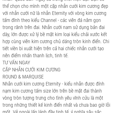
thể chọn cho mình một cặp nhẫn cưới kim cương đẹp
với nhẫn cưới nữ là nhẫn Eternity với vòng kim cương
tấm đính theo kiểu Channel - các viên đá nằm gọn
trong rãnh trên đai. Nhẫn cưới nam sử dụng bản đai
dày, lớn được xử lý bề mặt kim loại kiểu chải xước kết
hợp cùng viên kim cương chủ dáng tròn kinh điển. Chi
tiết viền bi xuất hiện trên cả hai chiếc nhẫn cưới tạo
nên điểm nhấn thanh lịch, tinh tế.
TƯ VẤN NGAY
CẶP NHẪN CƯỚI KIM CƯƠNG
ROUND & MARQUISE
Nhẫn cưới kim cương Eternity - kiểu nhẫn được đính
nạm kim cương tấm size lớn trên bề mặt đai thành
vòng tròn tượng trưng cho tình yêu vĩnh cửu là một
trong những thiết kế kinh điển nhất và chưa bao giờ lỗi
mốt. Vẻ ngoài lấp lánh đầy tinh tế, ý nghĩa sâu sắc