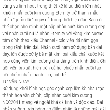
cùng sự linh hoạt trong thiết kế là ưu điểm lớn nhất
khiến nhẫn cưới kim cương Eternity trở thành mẫu
nhẫn “quốc dân” ngay cả trong thời hiện đại. Bạn có
thể chọn cho mình một cặp nhẫn cưới kim cương đẹp
với nhẫn cưới nữ là nhẫn Eternity với vòng kim cương
tấm đính theo kiểu Channel - các viên đá nằm gọn
trong rãnh trên đai. Nhẫn cưới nam sử dụng bản đai
dày, lớn được xử lý bề mặt kim loại kiểu chải xước kết
hợp cùng viên kim cương chủ dáng tròn kinh điển. Chi
tiết viền bi xuất hiện trên cả hai chiếc nhẫn cưới tạo
nên điểm nhấn thanh lịch, tinh tế.
TƯ VẤN NGAY
Sử dụng khối hình học góc cạnh xếp liền kề nhau tạo
thành hoa văn chính, cặp nhẫn cưới kim cương
NCC2041 mang vẻ ngoài khá cá tính và độc đáo. Đai
nhẫn vuông trơn bóng có điểm nhấn là những mặt cắt