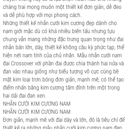
chàng trai mong muốn một thiết kế đơn giản, dễ đeo
và dễ phù hợp với mọi phong cách.
Những thiết kế nhẫn cưới kim cương đẹp dành cho
nam giới mặc dù có khá nhiều biến tấu nhưng tựu
chung vẫn mang những đặc trưng quan trọng như đai
nhẫn bản lớn, dày, thiết kế không cầu kỳ phức tạp, thể
hiện nét nam tính của chủ nhân. Mẫu nhẫn cưới nam
đai Crossover với phần đai được chia thành hai nửa và
đan vào nhau giống như biểu tượng vô cực cùng bề
mặt kim loại trơn bóng đơn giản, mạnh mẽ, có thể tạo
điểm nhấn bằng kim cương tấm đính trên một trong
hai dải đai đan xen.
NHẪN CƯỚI KIM CƯƠNG NAM
NHẪN CƯỚI KIM CƯƠNG NAM
Đơn giản, mạnh mẽ với đai dày và lớn, đó là tiêu chí để
thiết kế ra những mẫu nhẫn cưới kim cương nam đẹp