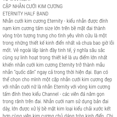
CẶP NHẪN CƯỚI KIM CƯƠNG
ETERNITY HALF BAND
Nhẫn cưới kim cương Eternity - kiểu nhẫn được đính
nạm kim cương tấm size lớn trên bề mặt đai thành
vòng tròn tượng trưng cho tình yêu vĩnh cửu là một
trong những thiết kế kinh điển nhất và chưa bao giờ lỗi
mốt. Vẻ ngoài lấp lánh đầy tinh tế, ý nghĩa sâu sắc
cùng sự linh hoạt trong thiết kế là ưu điểm lớn nhất
khiến nhẫn cưới kim cương Eternity trở thành mẫu
nhẫn “quốc dân” ngay cả trong thời hiện đại. Bạn có
thể chọn cho mình một cặp nhẫn cưới kim cương đẹp
với nhẫn cưới nữ là nhẫn Eternity với vòng kim cương
tấm đính theo kiểu Channel - các viên đá nằm gọn
trong rãnh trên đai. Nhẫn cưới nam sử dụng bản đai
dày, lớn được xử lý bề mặt kim loại kiểu chải xước kết
hợp cùng viên kim cương chủ dáng tròn kinh điển. Chi