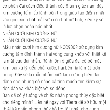
có phần đai cách điệu thành các ô tam giác nạm đầy
kim cương tấm lấp lánh bên trong giúp tạo điểm nhấn
vừa góc cạnh bắt mắt vừa có chút nữ tính, kiêu kỳ sẽ
là lựa chọn hoàn hảo nhất.
NHẪN CƯỚI KIM CƯƠNG NỮ
NHẪN CƯỚI KIM CƯƠNG NỮ
Mẫu nhẫn cưới kim cương nữ NCC9002 sử dụng kim
cương tấm đính thành hai vòng cung khớp với thiết kế
lạ mắt của đai nhẫn. Rãnh lõm ở giữa đai có bề mặt
kim loại xử lý kiểu chải xước, hai bên rìa là mặt trơn
bóng. Đây sẽ là mẫu nhẫn cưới kim cương hiện đại
dành cho những cô nàng cá tính muốn tìm kiếm sự
độc đáo và khác biệt với số đông.
Bạn đã có ý tưởng về chiếc nhẫn phong thủy đặc biệt
cho riêng mình? Liên hệ ngay với Tierra để sở hữu một
thiết kế nhẫn phong thủy hỗ trợ tốt nhất cho cung