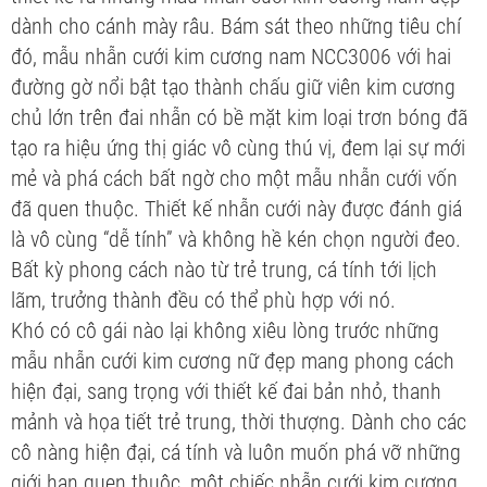
dành cho cánh mày râu. Bám sát theo những tiêu chí
đó, mẫu nhẫn cưới kim cương nam NCC3006 với hai
đường gờ nổi bật tạo thành chấu giữ viên kim cương
chủ lớn trên đai nhẫn có bề mặt kim loại trơn bóng đã
tạo ra hiệu ứng thị giác vô cùng thú vị, đem lại sự mới
mẻ và phá cách bất ngờ cho một mẫu nhẫn cưới vốn
đã quen thuộc. Thiết kế nhẫn cưới này được đánh giá
là vô cùng “dễ tính” và không hề kén chọn người đeo.
Bất kỳ phong cách nào từ trẻ trung, cá tính tới lịch
lãm, trưởng thành đều có thể phù hợp với nó.
Khó có cô gái nào lại không xiêu lòng trước những
mẫu nhẫn cưới kim cương nữ đẹp mang phong cách
hiện đại, sang trọng với thiết kế đai bản nhỏ, thanh
mảnh và họa tiết trẻ trung, thời thượng. Dành cho các
cô nàng hiện đại, cá tính và luôn muốn phá vỡ những
giới hạn quen thuộc, một chiếc nhẫn cưới kim cương