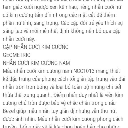
tam giác xuôi ngược xen kẽ nhau, riêng nhẫn cưới nữ
có kim cương tấm đính trong các mặt cắt để thêm
phần nữ tính, sang trọng. Các cặp đôi trẻ yêu thích sự
sáng tạo và mới mẻ nhất định không nên bỏ qua cặp
nhẫn cưới này.
CẶP NHẪN CƯỚI KIM CƯƠNG
GEOMETRIC
NHẪN CƯỚI KIM CƯƠNG NAM
Mẫu nhẫn cưới kim cương nam NCC1013 mang thiết
kế đặc trưng của phong cách tối giản tập trung vào đai
nhẫn tròn trơn bóng và loại bỏ toàn bộ những chi tiết
thừa thãi xung quanh. Điểm nhấn duy nhất là viên kim
cương chủ tròn được bảo vệ chắc chắn trong chấu
Bezel giúp mẫu nhẫn tuy giản dị nhưng vẫn thu hút
được ánh nhìn. Mẫu nhẫn cưới kim cương phong cách
truyền thống này sẽ là lựa chọn hoàn hảo cho những