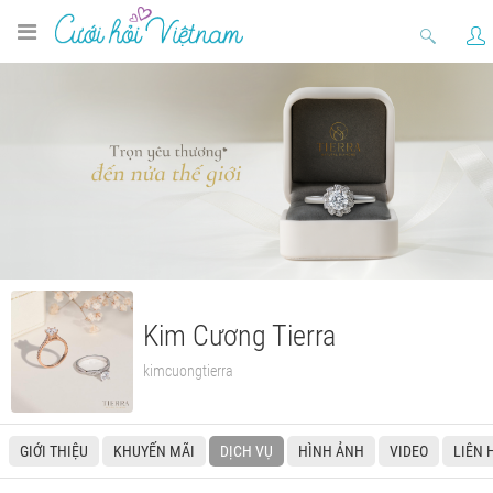
Kim Cương Tierra
kimcuongtierra
GIỚI THIỆU
KHUYẾN MÃI
DỊCH VỤ
HÌNH ẢNH
VIDEO
LIÊN 