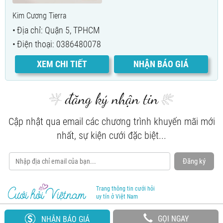
Kim Cương Tierra
Địa chỉ: Quận 5, TPHCM
Điện thoại: 0386480078
XEM CHI TIẾT
NHẬN BÁO GIÁ
đăng ký nhận tin
Cập nhật qua email các chương trình khuyến mãi mới
nhất, sự kiện cưới đặc biệt...
Đăng ký
Trang thông tin cưới hỏi
uy tín ở Việt Nam
GỌI NGAY
NHẬN BÁO GIÁ