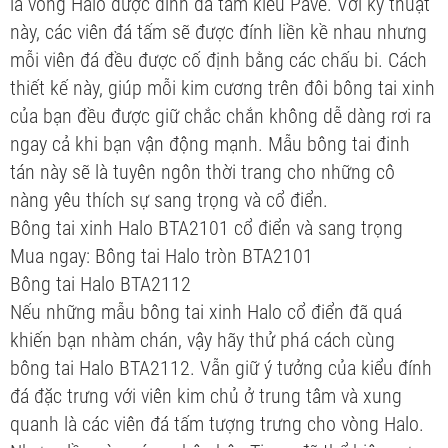
là vòng Halo được đính đá tấm kiểu Pave. Với kỹ thuật
này, các viên đá tấm sẽ được đính liền kề nhau nhưng
mỗi viên đá đều được cố định bằng các chấu bi. Cách
thiết kế này, giúp mỗi kim cương trên đôi bông tai xinh
của bạn đều được giữ chắc chắn không dễ dàng rơi ra
ngay cả khi bạn vận động mạnh. Mẫu bông tai đinh
tán này sẽ là tuyên ngôn thời trang cho những cô
nàng yêu thích sự sang trọng và cổ điển.
Bông tai xinh Halo BTA2101 cổ điển và sang trọng
Mua ngay: Bông tai Halo tròn BTA2101
Bông tai Halo BTA2112
Nếu những mẫu bông tai xinh Halo cổ điển đã quá
khiến bạn nhàm chán, vậy hãy thử phá cách cùng
bông tai Halo BTA2112. Vẫn giữ ý tưởng của kiểu đính
đá đặc trưng với viên kim chủ ở trung tâm và xung
quanh là các viên đá tấm tượng trưng cho vòng Halo.