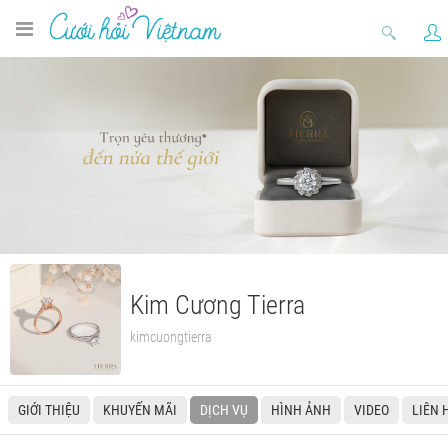
Kim Cương Tierra
kimcuongtierra
GIỚI THIỆU
KHUYẾN MÃI
DỊCH VỤ
HÌNH ẢNH
VIDEO
LIÊN 