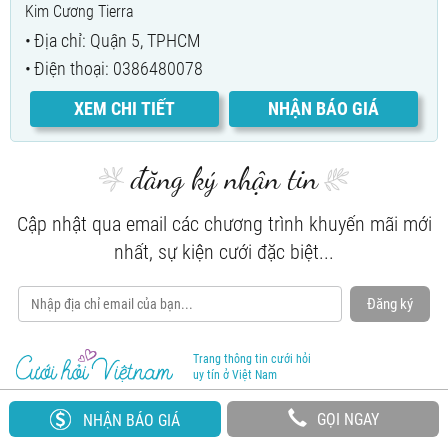
Kim Cương Tierra
Địa chỉ: Quận 5, TPHCM
Điện thoại: 0386480078
XEM CHI TIẾT
NHẬN BÁO GIÁ
đăng ký nhận tin
Cập nhật qua email các chương trình khuyến mãi mới
nhất, sự kiện cưới đặc biệt...
Đăng ký
Trang thông tin cưới hỏi
uy tín ở Việt Nam
GỌI NGAY
NHẬN BÁO GIÁ