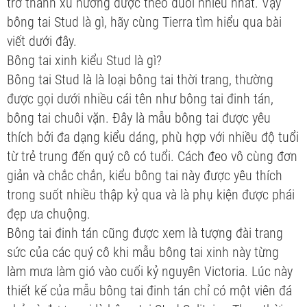
trở thành xu hướng được theo đuổi nhiều nhất. Vậy
bông tai Stud là gì, hãy cùng Tierra tìm hiểu qua bài
viết dưới đây.
Bông tai xinh kiểu Stud là gì?
Bông tai Stud là là loại bông tai thời trang, thường
được gọi dưới nhiều cái tên như bông tai đinh tán,
bông tai chuôi vặn. Đây là mẫu bông tai được yêu
thích bởi đa dạng kiểu dáng, phù hợp với nhiều độ tuổi
từ trẻ trung đến quý cô có tuổi. Cách đeo vô cùng đơn
giản và chắc chắn, kiểu bông tai này được yêu thích
trong suốt nhiều thập kỷ qua và là phụ kiện được phái
đẹp ưa chuộng.
Bông tai đinh tán cũng được xem là tượng đài trang
sức của các quý cô khi mẫu bông tai xinh này từng
làm mưa làm gió vào cuối kỷ nguyên Victoria. Lúc này
thiết kế của mẫu bông tai đinh tán chỉ có một viên đá